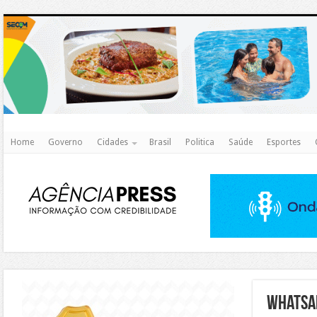
http
Home
Governo
Cidades
Brasil
Politica
Saúde
Esportes
https://agualimpa.go.gov.br/site/
whatsa