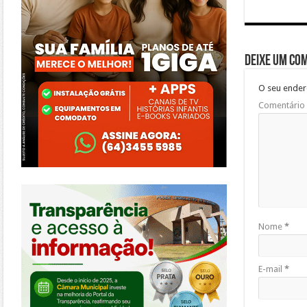
Deixe um co
O seu ender
Comentário
https://morrinhos.go.leg.br/
Nome
*
E-mail
*