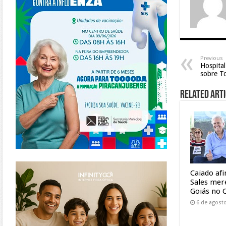
Previous
Hospital
sobre T
Related Arti
https://www.infinitygo.com.br/
Caiado af
Sales mer
Goiás no 
6 de agost