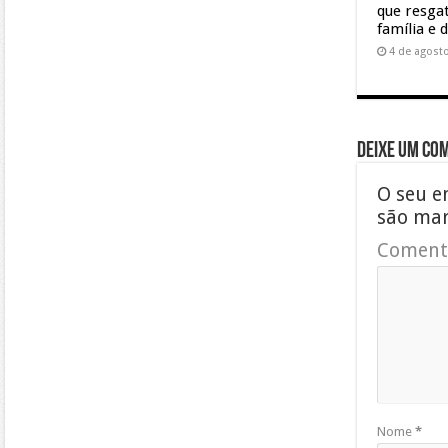
que resgat
família e 
4 de agost
Deixe um co
O seu e
são ma
Coment
Nome
*