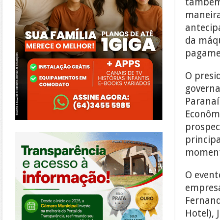
também 
maneira
antecip
da máqu
pagame
O presi
governa
Paranaí
Econômi
prospec
https://morrinhos.go.leg.br/
princip
momento
O event
empresá
Fernand
Hotel),