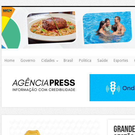
http
Home
Governo
Cidades
Brasil
Politica
Saúde
Esportes
https://agualimpa.go.gov.br/site/
Grande