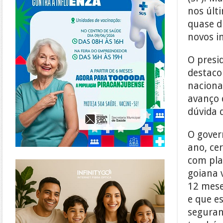
nos últ
quase d
novos i
O presi
destaco
naciona
avanço 
dúvida 
O gover
ano, ce
com pla
https://www.infinitygo.com.br/
goiana 
12 mese
e que es
seguran