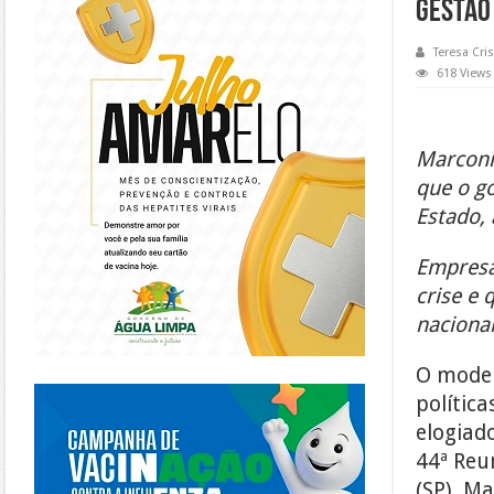
gestão 
Teresa Cris
618 Views
Marconi 
que o g
Estado, 
Empresá
crise e
naciona
O model
https://piracanjuba.go.gov.br/
polític
elogiad
44ª Reu
(SP). M