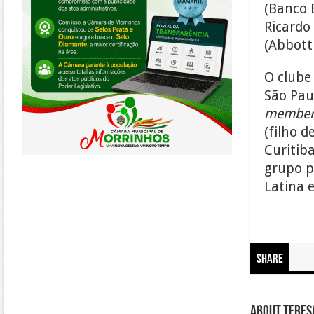
(Banco B
Ricardo 
(Abbott 
O clube
São Pau
membe
(filho d
Curitiba
grupo p
Latina 
Share
About Teresa