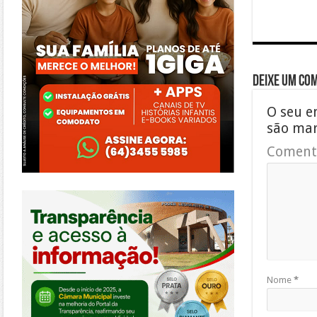
Deixe um co
O seu e
são ma
Coment
https://morrinhos.go.leg.br/
Nome
*