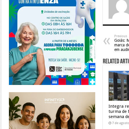
Previous
Goiás: 
marca de
em audi
Related Arti
https://www.infinitygo.com.br/
Integra r
turma de 
semana de
7 de agost