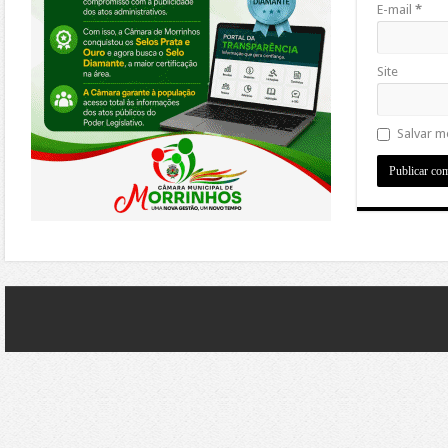
E-mail
*
Site
Salvar m