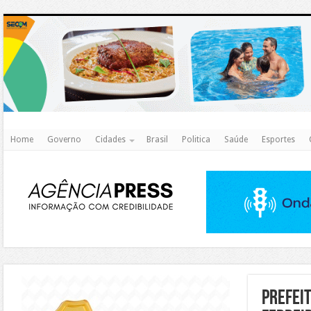
http
Home
Governo
Cidades
Brasil
Politica
Saúde
Esportes
https://agualimpa.go.gov.br/site/
Prefeit