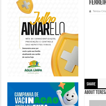
Ferreir
Teresa Cris
https://piracanjuba.go.gov.br/
Share
About Teresa