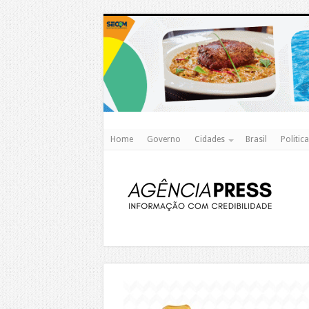
Home
Governo
Cidades
Brasil
Politica
https://agualimpa.go.gov.br/site/