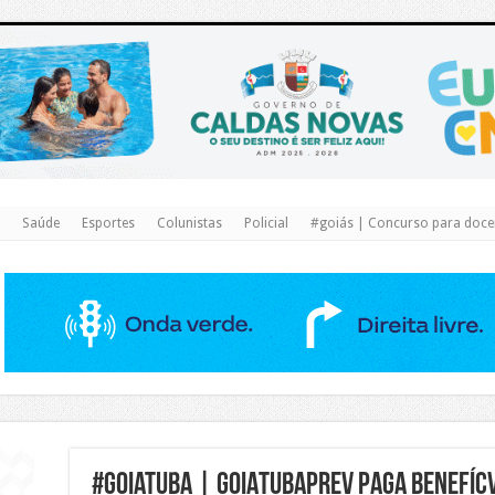
https://www.caldasnovas.go.gov.br/
Saúde
Esportes
Colunistas
Policial
#goiás | Concurso para docen
#Goiatuba | GOIATUBAPREV PAGA BENEFÍCV