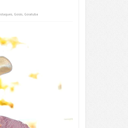
staques
,
Goiás
,
Goiatuba