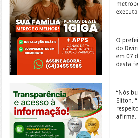
metropo
executa
O prefei
do Divi
em 07 d
desta f
https://morrinhos.go.leg.br/
“Nós bu
Eliton. 
respeit
afirma.