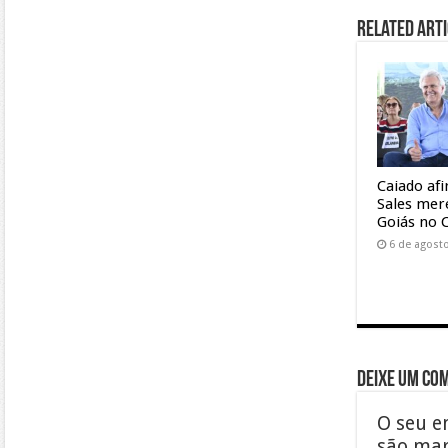
Related Arti
Caiado af
Sales mer
Goiás no 
6 de agost
Deixe um co
O seu e
são ma