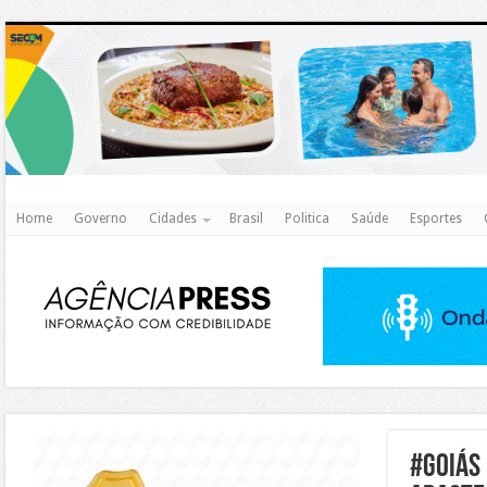
http
Home
Governo
Cidades
Brasil
Politica
Saúde
Esportes
https://agualimpa.go.gov.br/site/
#Goiás