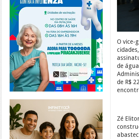
O vice-g
cidades,
assinat
de água
Administ
de R$ 22
encontr
https://www.infinitygo.com.br/
Zé Elit
constru
abastec