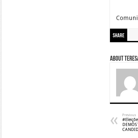
Comunic
Share
About Teresa
Previous
#Eleiçõ
DEMÓST
CANDID