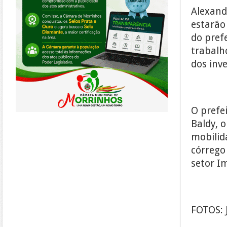
Alexand
estarão
do prefe
trabalh
dos inv
O prefe
Baldy, 
mobilid
córrego
setor Im
FOTOS: 