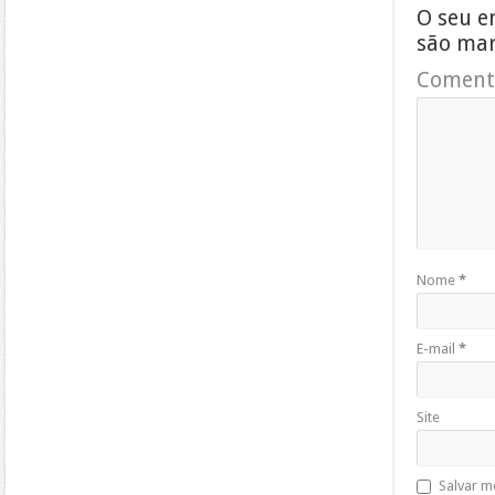
O seu e
são ma
Coment
Nome
*
E-mail
*
Site
Salvar m