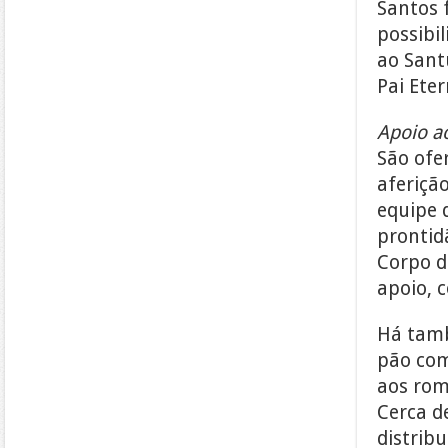
Santos f
possibi
ao Sant
Pai Eter
Apoio a
São ofer
aferiçã
equipe 
prontidã
Corpo 
apoio, 
Há tamb
pão com
aos rom
Cerca d
distrib