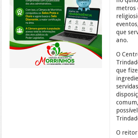
no quil
metros 
religio
eventos
que ser
ano.
O Centr
Trindade
que fiz
ingredi
servida
disposi
comum, 
possível
Trindad
O reitor