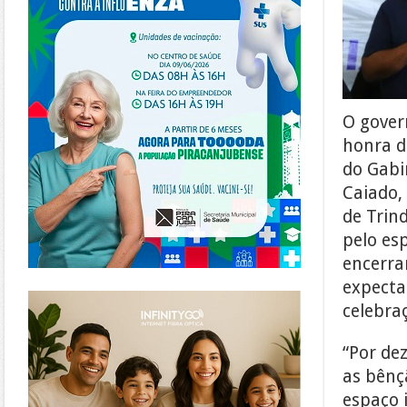
O gover
honra d
do Gabi
Caiado,
de Trin
pelo es
encerra
expectat
https://www.infinitygo.com.br/
celebra
“Por de
as bênç
espaço 