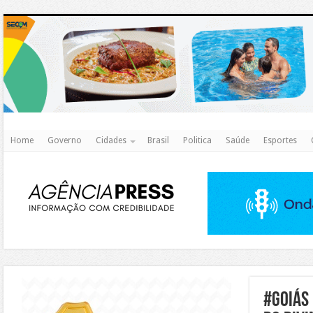
http
Home
Governo
Cidades
Brasil
Politica
Saúde
Esportes
https://agualimpa.go.gov.br/site/
#goiás