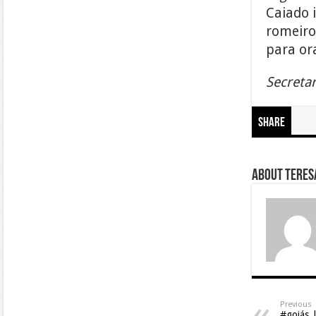
Caiado 
romeiro
para or
Secreta
Share
About Teresa
Previous
#goiás |