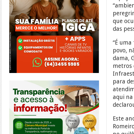
“ambien
peregri
que ocu
das pes
“É uma 
povo, n
dama, G
metros 
Infraes
https://morrinhos.go.leg.br/
para de
atendim
aqui na
declaro
Este an
Romeiro