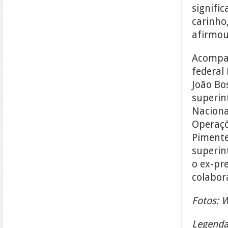
signific
carinho
afirmou
Acompan
federal 
João Bo
superin
Naciona
Operaçõ
Pimentel
superin
o ex-pre
colabor
Fotos: 
Legenda