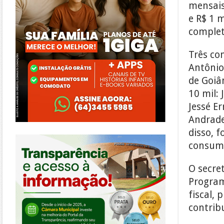
mensais
e R$ 1 m
complet
Três co
Antônio
de Goiân
10 mil:
Jessé E
Andrade
disso, 
https://morrinhos.go.leg.br/
consumi
O secre
Program
fiscal,
contribu