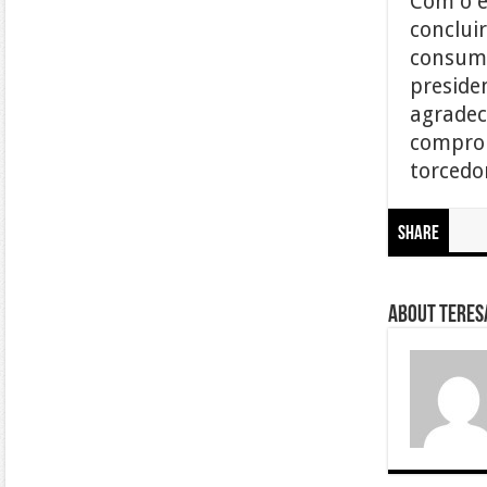
Com o e
conclui
consumi
preside
agradec
comprom
torcedo
Share
About Teresa