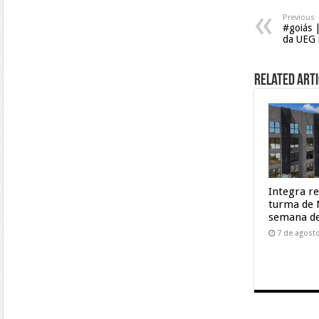
Previous
#goiás 
da UEG i
Related Arti
Integra r
turma de 
semana de
7 de agost