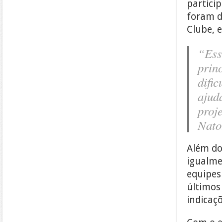
partici
foram d
Clube, e
“Ess
prin
difi
ajud
proj
Nato
Além dos
igualme
equipes
últimos
indicaç