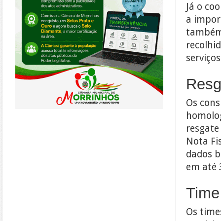
Já o co
a import
também 
recolhi
serviço
Resg
Os cons
homologa
resgate
Nota Fis
dados b
em até 
Time
Os time