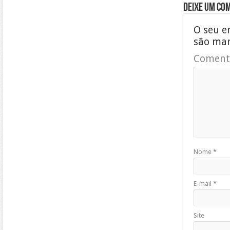
Deixe um co
O seu e
são ma
Coment
Nome
*
E-mail
*
Site