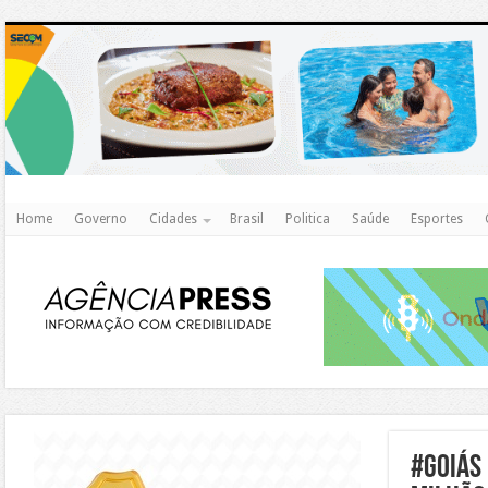
http
Home
Governo
Cidades
Brasil
Politica
Saúde
Esportes
https://agualimpa.go.gov.br/site/
#goiás 