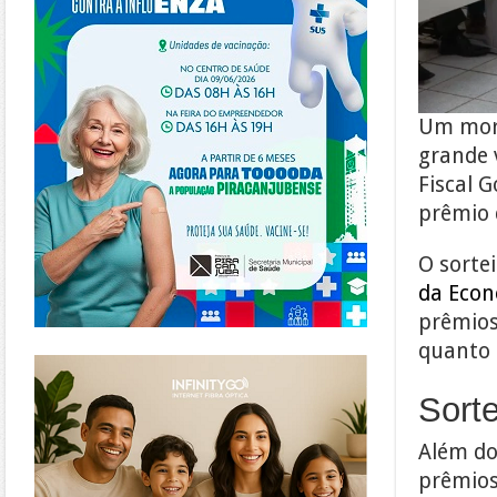
Um mora
grande 
Fiscal 
prêmio d
O sorte
da Eco
prêmios
quanto 
https://www.infinitygo.com.br/
Sorte
Além do 
prêmios