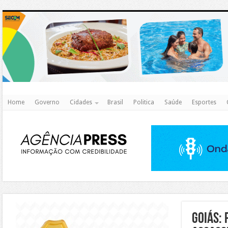
http
Home
Governo
Cidades
Brasil
Politica
Saúde
Esportes
https://agualimpa.go.gov.br/site/
Goiás: