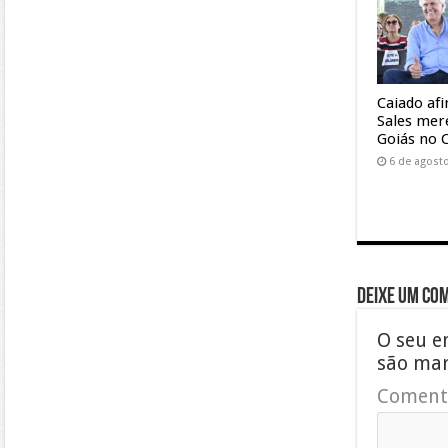
Caiado af
Sales mer
Goiás no 
6 de agost
Deixe um co
O seu e
são ma
Coment