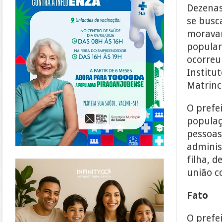
Dezenas
se busc
moravam
popular
ocorreu
Institu
Matrinch
O prefe
populaç
pessoas
adminis
filha, 
https://www.infinitygo.com.br/
união c
Fato
O prefe