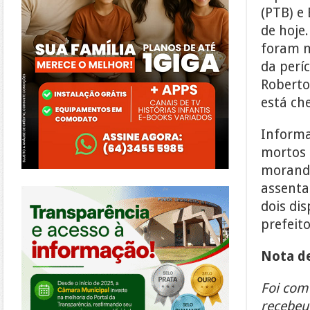
(PTB) e
de hoje.
foram m
da perí
Roberto
está ch
Informa
mortos 
morando
https://morrinhos.go.leg.br/
assenta
dois di
prefeito
Nota de
Foi com 
recebeu 