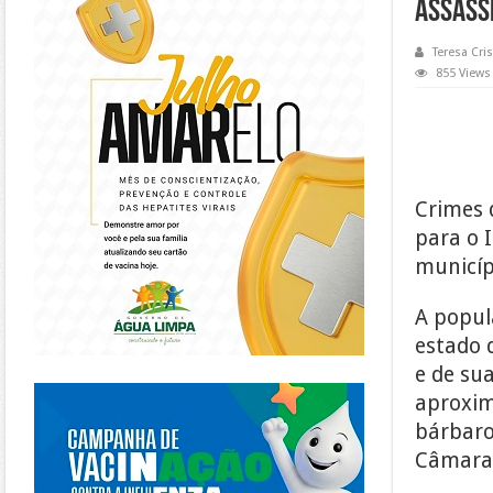
assass
Teresa Cris
855 Views
Crimes 
para o 
municíp
A popul
estado 
e de sua
https://piracanjuba.go.gov.br/
aproxim
bárbaro 
Câmara 