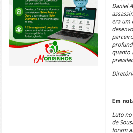
Daniel A
assassi
era um l
desenvo
parceir
profund
quanto a
prevale
Diretóri
Em not
Luto no 
de Sousa
foram a