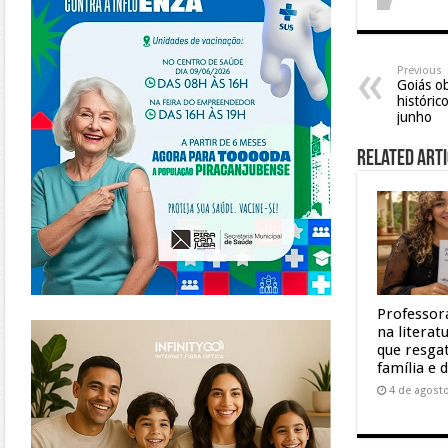
Previous
Goiás o
históric
junho
Related Arti
Professor
https://www.infinitygo.com.br/
na litera
que resgat
família e 
4 de agost