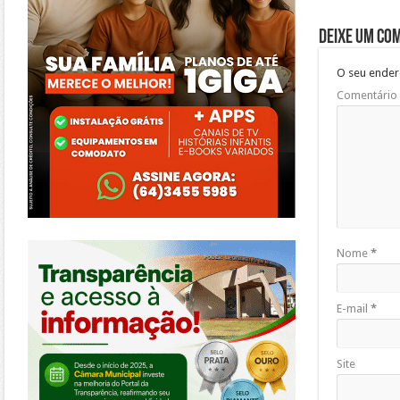
Deixe um co
O seu ender
Comentário
https://morrinhos.go.leg.br/
Nome
*
E-mail
*
Site