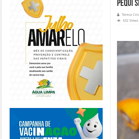
pequi 
Teresa Cris
652 Views
https://piracanjuba.go.gov.br/