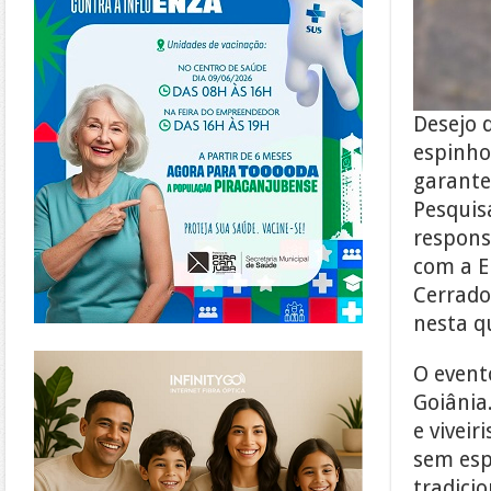
Desejo 
espinho
garante
Pesquis
respons
com a E
Cerrado
nesta q
https://www.infinitygo.com.br/
O event
Goiânia.
e vivei
sem esp
tradici