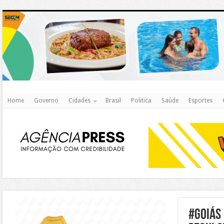
http
Home
Governo
Cidades
Brasil
Politica
Saúde
Esportes
https://agualimpa.go.gov.br/site/
#goiás