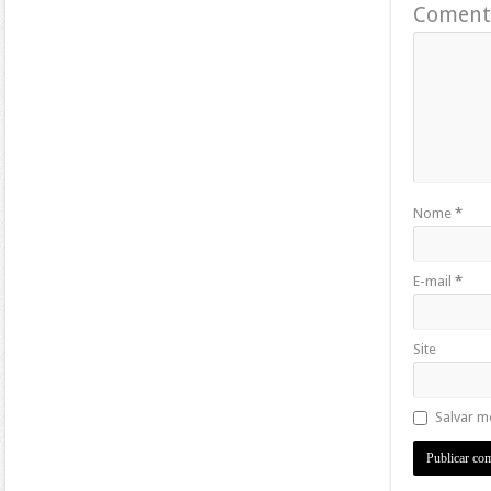
Coment
Nome
*
E-mail
*
Site
Salvar m