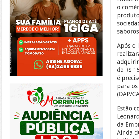
o comér
produto
socieda
saboros
Após o l
realiza
adquirir
de R$ 15
é preci
https://morrinhos.go.leg.br/
para os
(DAP/CA
Estão c
Leonard
da Embr
Ainda d