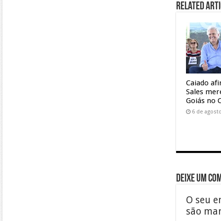
Related Arti
Caiado af
Sales mer
Goiás no 
6 de agost
Deixe um co
O seu e
são ma