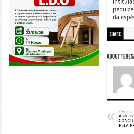
intitula
pequize
da espéc
Share
About Teresa
Previous
#caldas
CONCIL
PELA P