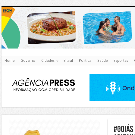
http
Home
Governo
Cidades
Brasil
Politica
Saúde
Esportes
https://agualimpa.go.gov.br/site/
#goiás