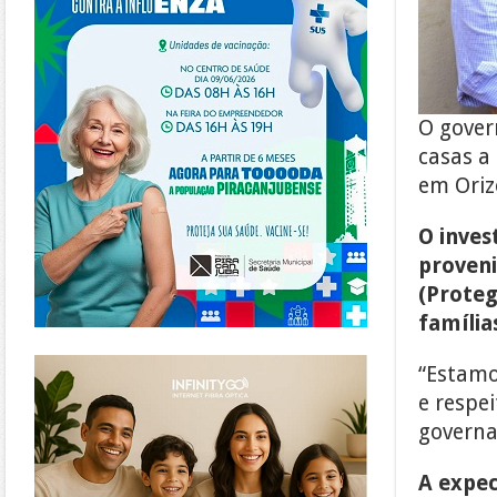
O gover
casas a
em Oriz
O inves
proveni
(Proteg
família
https://www.infinitygo.com.br/
“Estamo
e respe
governa
A expec