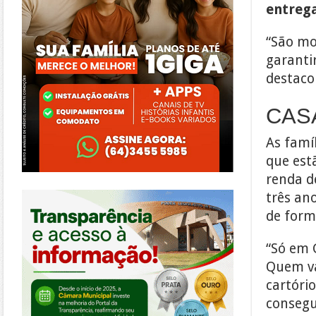
entrega
“São mo
garanti
destaco
CAS
As famí
que est
renda d
https://morrinhos.go.leg.br/
três an
de form
“Só em 
Quem va
cartóri
consegu