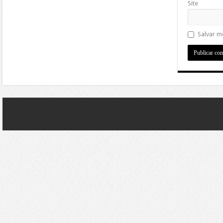
Site
Salvar m