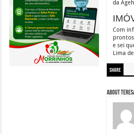
da Ageh
IMÓ
Com inf
prontos
e sei q
Lima de
Share
About Teresa