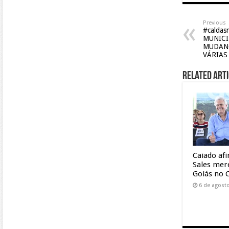
Previous
#caldas
MUNICI
MUDAN
VÁRIAS
Related Arti
Caiado af
Sales mer
Goiás no 
6 de agost