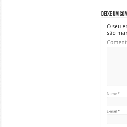
Deixe um co
O seu e
são ma
Coment
Nome
*
E-mail
*