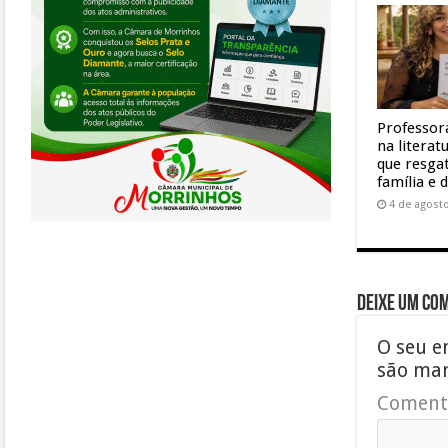
Professor
na litera
que resgat
família e 
4 de agost
Deixe um co
O seu e
são ma
Coment