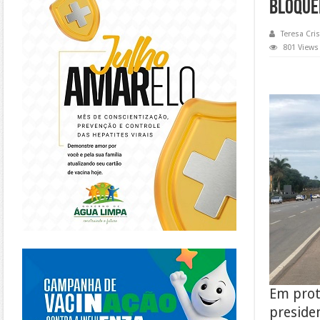
bloque
Teresa Cris
801 Views
https://piracanjuba.go.gov.br/
Em prote
presiden