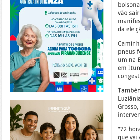
bolsona
vão sair
manifes
da eleiç
Caminhõ
pneus f
um na B
em Itum
congest
Também 
Luziâni
https://www.infinitygo.com.br/
Grosso,
interven
“72 hor
que vai