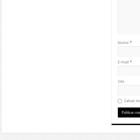
Nome
*
E-mail
*
Site
Salvar m