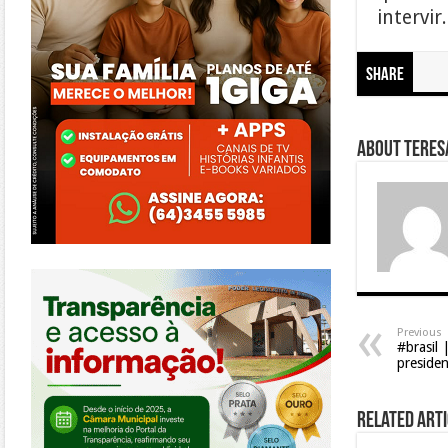
intervir
Share
About Teresa
https://morrinhos.go.leg.br/
Previous
#brasil 
presiden
Related Arti