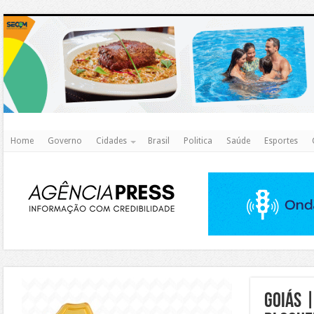
http
Home
Governo
Cidades
Brasil
Politica
Saúde
Esportes
https://agualimpa.go.gov.br/site/
goiás 