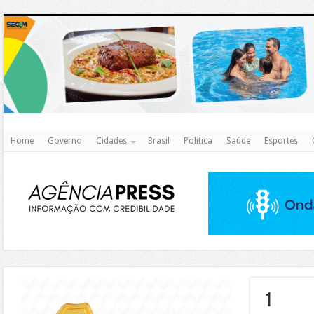
http
Home
Governo
Cidades
Brasil
Politica
Saúde
Esportes
https://agualimpa.go.gov.br/site/
1