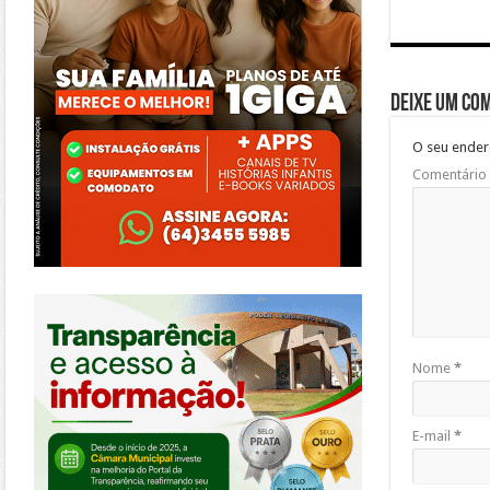
Deixe um co
O seu ender
Comentário
https://morrinhos.go.leg.br/
Nome
*
E-mail
*