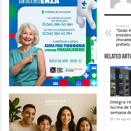
Previous
“Goiás é
investin
choramin
prefeito
Related Arti
https://www.infinitygo.com.br/
Integra r
turma de 
semana de
7 de agost