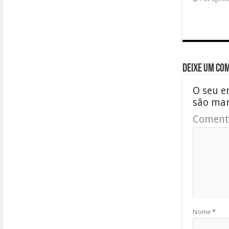
Deixe um co
O seu e
são ma
Coment
Nome
*