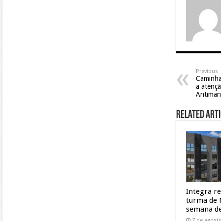
Previous
Caminha
a atençã
Antiman
Related Arti
Integra r
turma de 
semana de
7 de agost