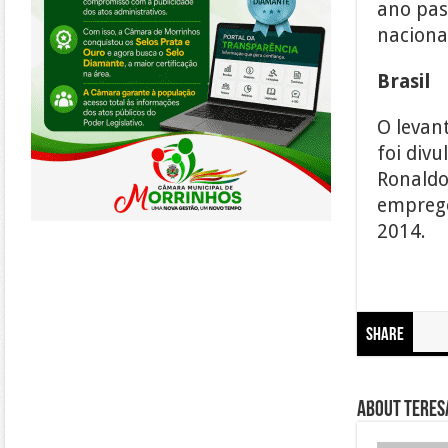
ano pas
naciona
Brasil
O levan
foi divu
Ronaldo 
emprego
2014.
Share
About Teresa