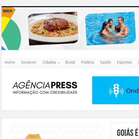
http
Home
Governo
Cidades
Brasil
Politica
Saúde
Esportes
https://agualimpa.go.gov.br/site/
Goiás 