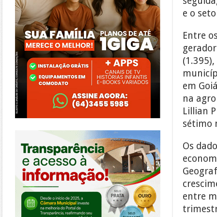
seguida,
e o seto
Entre o
gerador
(1.395),
municíp
em Goiá
na agro
Lillian 
sétimo 
https://morrinhos.go.leg.br/
Os dado
economi
Geografi
crescim
entre m
trimest