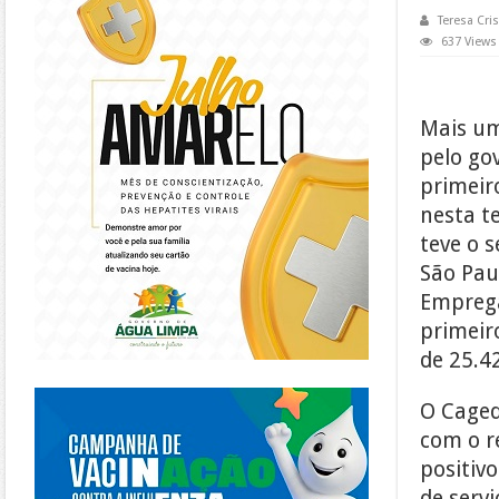
Teresa Cris
637 Views
Mais um
pelo go
primeiro
nesta t
teve o 
São Pau
Emprega
primeir
de 25.4
https://piracanjuba.go.gov.br/
O Caged
com o re
positiv
de servi