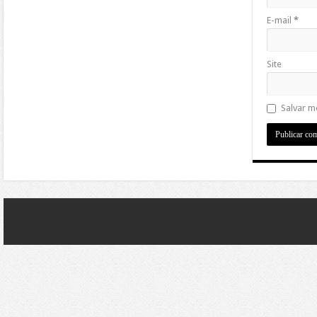
E-mail
*
Site
Salvar m