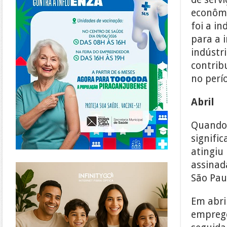
econômi
foi a i
para a 
indústr
contrib
no perí
Abril
Quando 
signifi
atingiu
https://www.infinitygo.com.br/
assinad
São Pau
Em abri
emprego