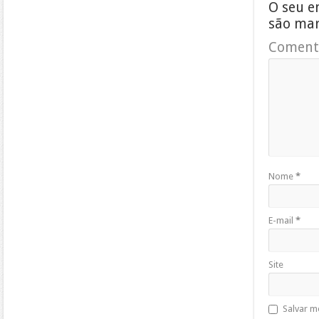
O seu e
são ma
Coment
Nome
*
E-mail
*
Site
Salvar m