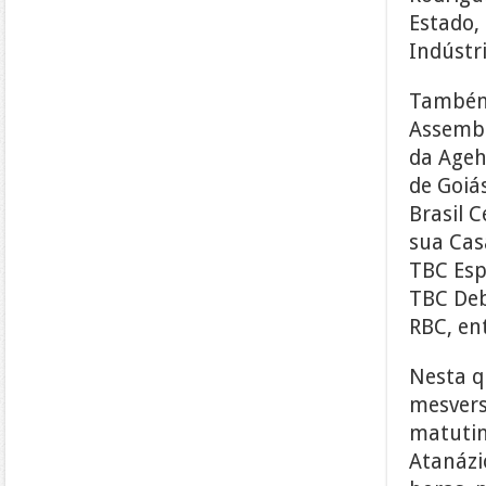
Estado,
Indústr
Também 
Assemble
da Ageha
de Goiá
Brasil 
sua Cas
TBC Espo
TBC Deb
RBC, en
Nesta q
mesvers
matutin
Atanázi