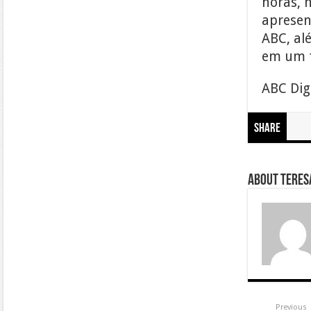
horas, 
apresent
ABC, alé
em um f
ABC Dig
Share
About Teresa
Previous