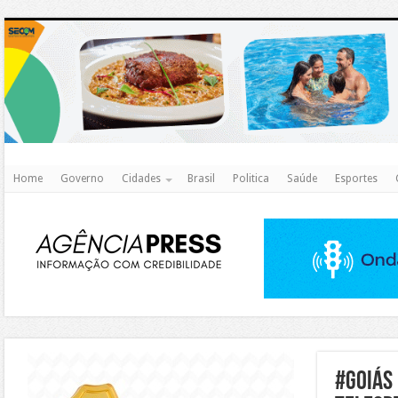
http
Home
Governo
Cidades
Brasil
Politica
Saúde
Esportes
https://agualimpa.go.gov.br/site/
#goiás