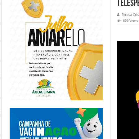
telesp
Teresa Cris
656 Views
https://piracanjuba.go.gov.br/