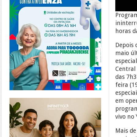
Program
ininter
horas da
Depois 
maio úl
especial
Central
das 7h3
feira (
especia
https://www.infinitygo.com.br/
em oper
program
vivo no
Mais de 