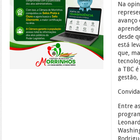
Na opin
represe
avanço 
aprende
desde q
está le
que, ma
tecnolo
a TBC é
gestão,
Convida
Entre a
program
Leonard
Washing
Rodrigu