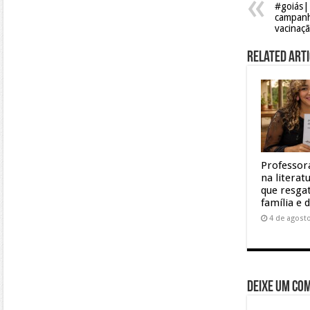
#goiás|
campanh
vacinaç
Related Arti
Professor
na litera
que resgat
família e 
4 de agost
Deixe um co