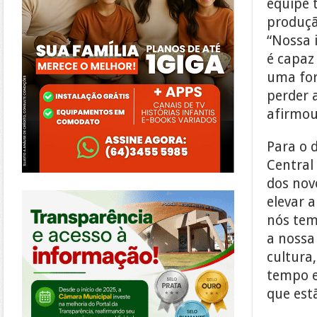
equipe 
produçã
“Nossa 
é capaz
uma for
perder 
afirmou 
Para o d
Central
dos nov
https://morrinhos.go.leg.br/
elevar 
nós tem
a nossa
cultura
tempo e
que est