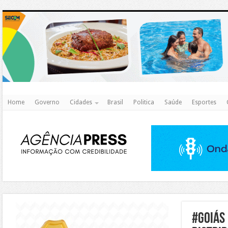
http
Home
Governo
Cidades
Brasil
Politica
Saúde
Esportes
https://agualimpa.go.gov.br/site/
#goiás