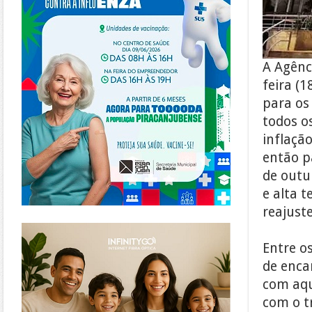
A Agênci
feira (1
para os
todos os
inflação
então p
de outu
e alta t
reajust
https://www.infinitygo.com.br/
Entre o
de encar
com aqu
com o t