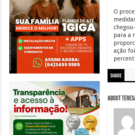
O proce
medidas
chegou-
para a r
proporc
ação fo
percentu
Share
https://morrinhos.go.leg.br/
About Teresa