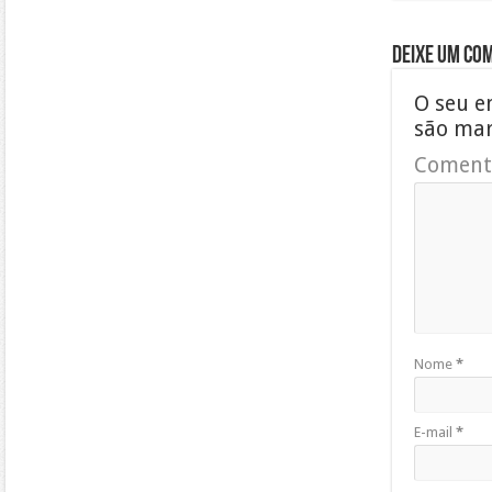
Deixe um co
O seu e
são ma
Coment
Nome
*
E-mail
*