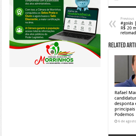
Previous
#goiás 
R$ 20 m
retomada
Related Arti
Rafael Ma
candidatu
desponta 
principai
Podemos
6 de agost