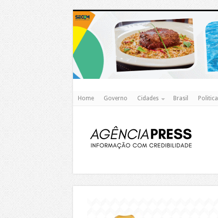
Home
Governo
Cidades
Brasil
Politica
https://agualimpa.go.gov.br/site/