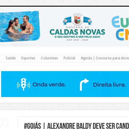
https://www.caldasnovas.go.gov.br/
Saúde
Esportes
Colunistas
Policial
#goiás | Concurso para docen
#goiás | Alexandre Baldy deve ser candi