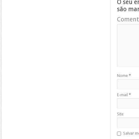
O seu e
são ma
Coment
Nome
*
E-mail
*
Site
Salvar m