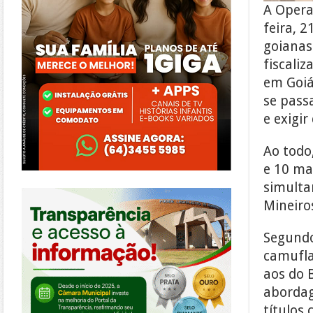
A Opera
feira, 2
goianas
fiscali
em Goiá
se pass
e exigi
Ao todo
e 10 ma
simulta
https://morrinhos.go.leg.br/
Mineiro
Segundo
camufla
aos do 
abordag
títulos