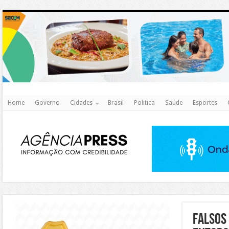
http
Home
Governo
Cidades
Brasil
Politica
Saúde
Esportes
https://agualimpa.go.gov.br/site/
Falsos 