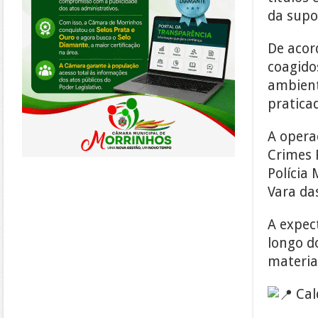
da supo
De acor
coagido
ambient
pratica
A opera
Crimes 
Polícia
Vara da
A expec
longo do
material
Cal