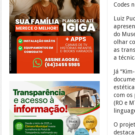
Codes n
Luiz Pu
apresen
do Muse
olhar c
as tran
a técnic
Já “Kim-
documen
https://morrinhos.go.leg.br/
estétic
com os 
(RO e M
linguag
O proje
destaca