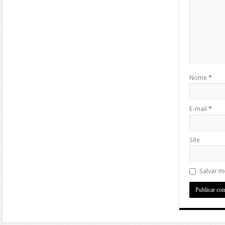
Nome
*
E-mail
*
Site
Salvar m