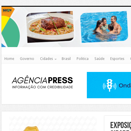
http
Home
Governo
Cidades
Brasil
Politica
Saúde
Esportes
https://agualimpa.go.gov.br/site/
Exposiç