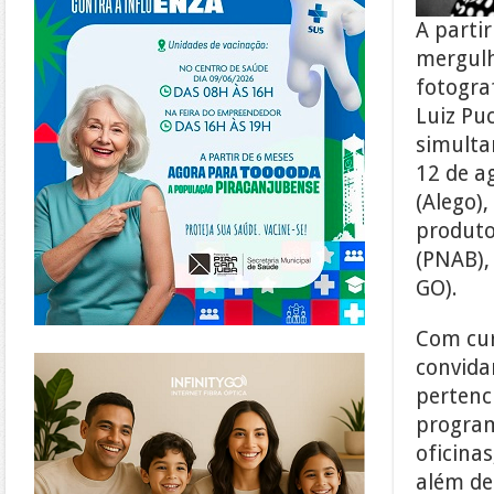
A parti
mergulh
fotograf
Luiz Puc
simulta
12 de a
(Alego)
produto
(PNAB),
GO).
Com cur
https://www.infinitygo.com.br/
convidam
pertenc
program
oficinas
além de