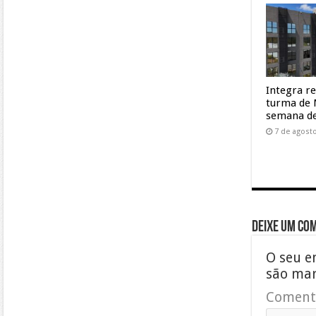
Integra r
turma de 
semana de
7 de agost
Deixe um co
O seu e
são ma
Coment