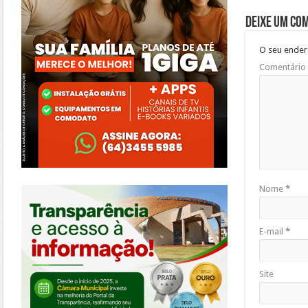
Deixe um co
O seu ender
Comentário
https://morrinhos.go.leg.br/
Nome
*
E-mail
*
Site