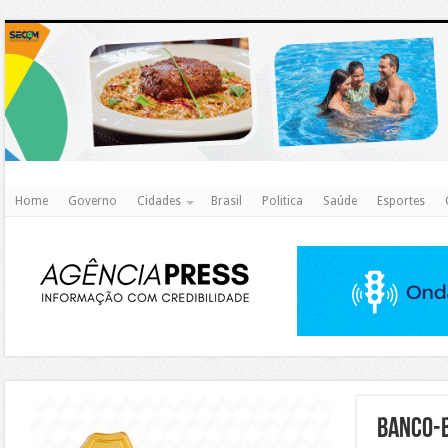
http
Home
Governo
Cidades
Brasil
Politica
Saúde
Esportes
https://agualimpa.go.gov.br/site/
banco-b