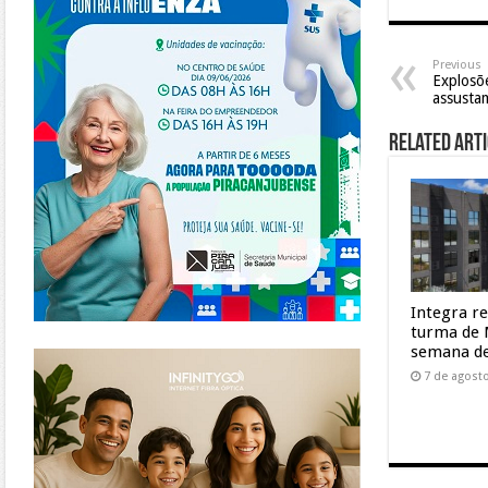
Previous
Explosõe
assusta
Related Arti
Integra r
turma de 
https://www.infinitygo.com.br/
semana de
7 de agost