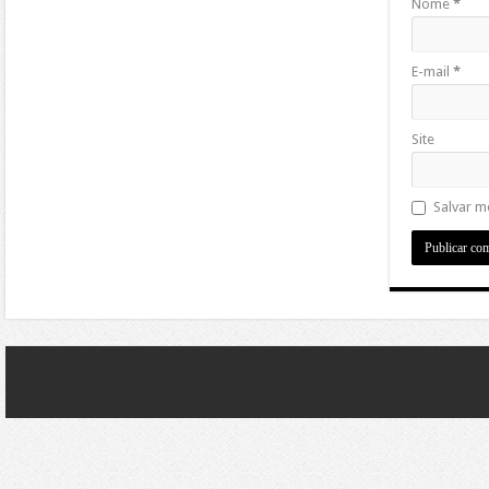
Nome
*
E-mail
*
Site
Salvar m