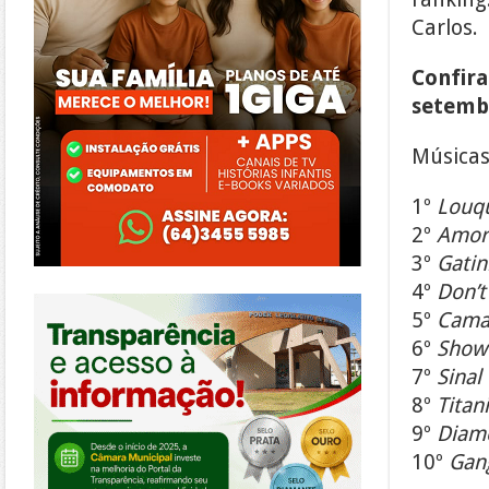
Carlos.
Confira
setemb
Músicas
1º
Louq
2º
Amor 
3º
Gatin
4º
Don’t
https://morrinhos.go.leg.br/
5º
Cama
6º
Show 
7º
Sinal
8º
Titan
9º
Diam
10º
Gan