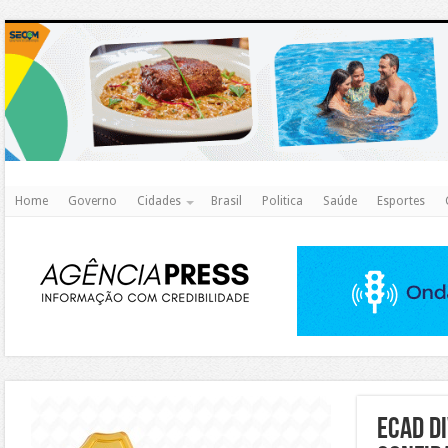
http
Home
Governo
Cidades
Brasil
Politica
Saúde
Esportes
https://agualimpa.go.gov.br/site/
Ecad d