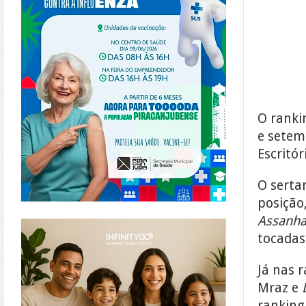
O ranki
e setemb
Escritór
O serta
posição
https://www.infinitygo.com.br/
Assanh
tocadas
Já nas 
Mraz e
ranking