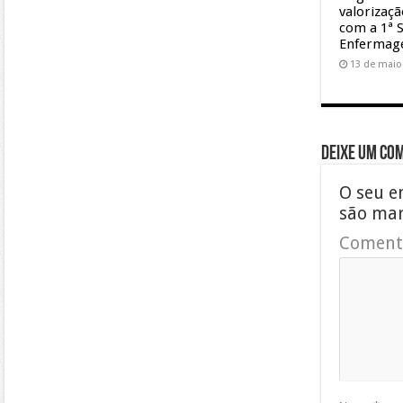
valorizaç
com a 1ª 
Enferma
13 de maio
Deixe um co
O seu e
são ma
Coment