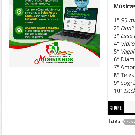
Músicas
1º
93 mi
2º
Don’t
3º
Esse 
4º
Vidro
5º
Vaga
6º Diam
7º Amor
8º Te e
9º Sogr
10º
Lock
Share
Tags
ECA