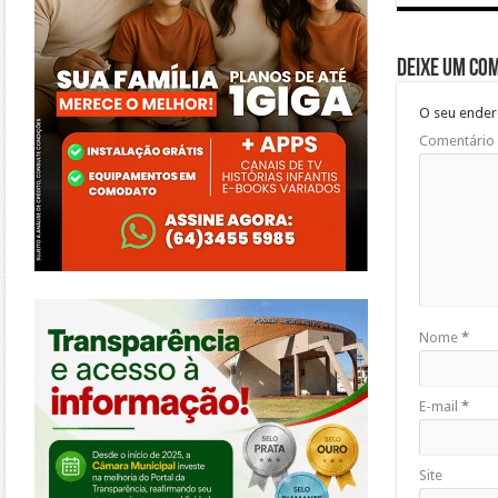
Deixe um co
O seu ender
Comentário
https://morrinhos.go.leg.br/
Nome
*
E-mail
*
Site