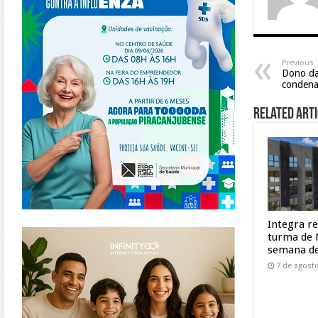
Previous
Dono da
condena
Related Arti
Integra r
https://www.infinitygo.com.br/
turma de 
semana de
7 de agost