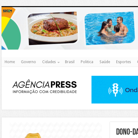
http
Home
Governo
Cidades
Brasil
Politica
Saúde
Esportes
https://agualimpa.go.gov.br/site/
dono-d