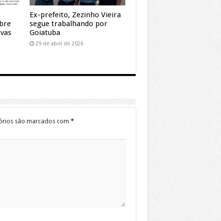
Ex-prefeito, Zezinho Vieira
obre
segue trabalhando por
vas
Goiatuba
29 de abril de 2026
órios são marcados com
*