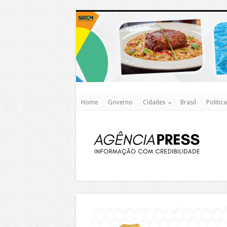
Home
Governo
Cidades
Brasil
Politica
https://agualimpa.go.gov.br/site/