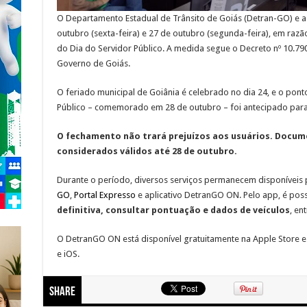
O Departamento Estadual de Trânsito de Goiás (Detran-GO) e as
outubro (sexta-feira) e 27 de outubro (segunda-feira), em razã
do Dia do Servidor Público. A medida segue o Decreto nº 10.790
Governo de Goiás.
O feriado municipal de Goiânia é celebrado no dia 24, e o ponto
Público – comemorado em 28 de outubro – foi antecipado para 
O fechamento não trará prejuízos aos usuários. Docum
considerados válidos até 28 de outubro.
Durante o período, diversos serviços permanecem disponíveis p
GO
,
Portal Expresso
e aplicativo DetranGO ON. Pelo app, é poss
definitiva, consultar pontuação e dados de veículos
, en
O DetranGO ON está disponível gratuitamente na Apple Store e
e iOS.
Share