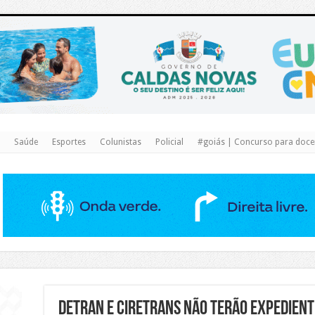
https://www.caldasnovas.go.gov.br/
Saúde
Esportes
Colunistas
Policial
#goiás | Concurso para docen
Detran e Ciretrans não terão expediente