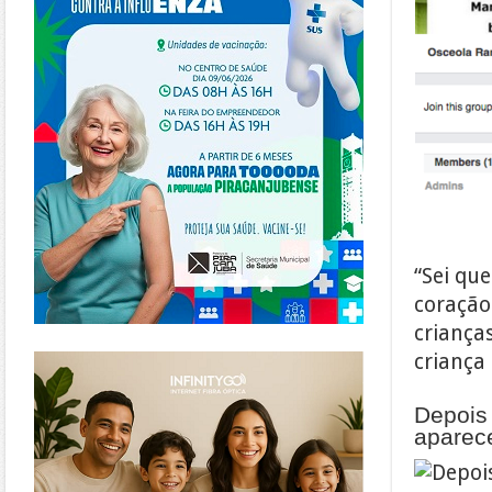
“Sei qu
coração
criança
https://www.infinitygo.com.br/
criança
Depois 
aparec