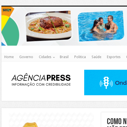
http
Home
Governo
Cidades
Brasil
Politica
Saúde
Esportes
https://agualimpa.go.gov.br/site/
Como n