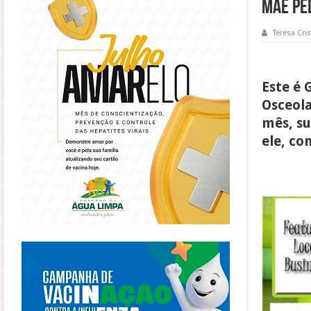
mãe pe
Teresa Cris
Este é 
Osceola
mês, su
ele, co
https://piracanjuba.go.gov.br/