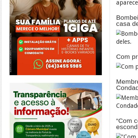
Bombei
casa de
Com pr
Membro
https://morrinhos.go.leg.br/
Condad
“Com ce
escond