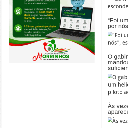
“Foi um
por nós
O gabi
mandou 
suficie
Às veze
aparec