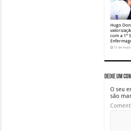
Hugo Don
valorizaç
com a 1ª 
Enferma
13 de maio
Deixe um co
O seu e
são ma
Coment