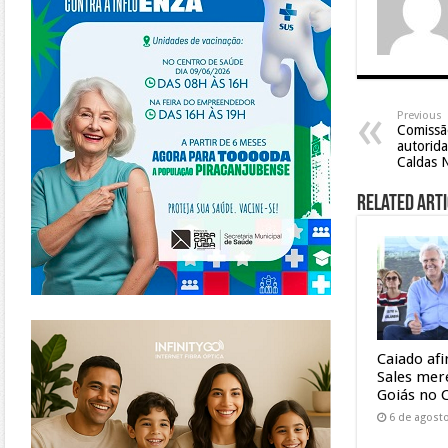
Previous
Comissã
autorida
Caldas 
Related Arti
https://www.infinitygo.com.br/
Caiado af
Sales mer
Goiás no 
6 de agost