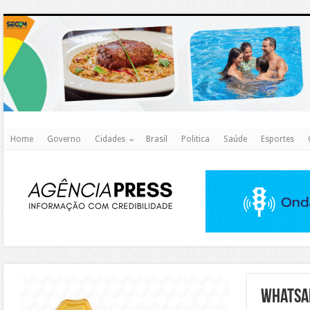
http
Home
Governo
Cidades
Brasil
Politica
Saúde
Esportes
https://agualimpa.go.gov.br/site/
WhatsAp