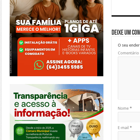
Deixe um co
O seu ender
Comentário
https://morrinhos.go.leg.br/
Nome
*
E-mail
*