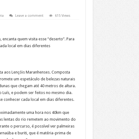
ria
Leave a comment
615 Views
 encanta quem visita esse “deserto”. Para
da local em dias diferentes
sita aos Lençóis Maranhenses. Composta
promete um espetáculo de belezas naturais
dunas que chegam até 40 metros de altura.
 Luís, e podem ser feitos no mesmo dia.
 conhecer cada local em dias diferentes.
roximadamente uma hora nos 40km que
uas lentas do rio remetem ao movimento do
rante o percurso, é possível ver palmeiras
arnaúba e buriti, que é matéria-prima de