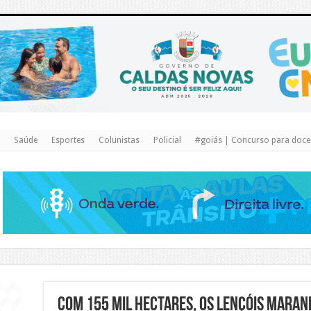
https://www.caldasnovas.go.gov.br/
Saúde
Esportes
Colunistas
Policial
#goiás | Concurso para docen
Com 155 mil hectares, os Lençóis Maran