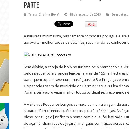
parte
Teresa Cristina [Teka]
18 de agosto de 2013
Sem catego
A natureza minimalista, basicamente composta por água e areia,
aproveitar melhor todos os detalhes, recomenda-se conhecer ca
Sem dúvida, a cereja do bolo no turismo pelo Maranhão é a vi
pelos pequenos e grandes lençóis, a área de 155 mil hectares 
para quem topa se aventurar nas águas do Rio Preguiças e em 
Os passeios saem do município de Barreirinhas, a 260km de São
Porém, para aproveitar melhor todos os detalhes, recomenda-se
A visita aos Pequenos Lençóis começa com uma viagem de ap
separam Barreirinhas de Vassouras, pelo Rio Preguiças. As ág
bicho-preguiça e justificam o nome com o qual foi batizado. Du
de açaí (lá, chamadas de juçara), mangues com raízes aéreas, c