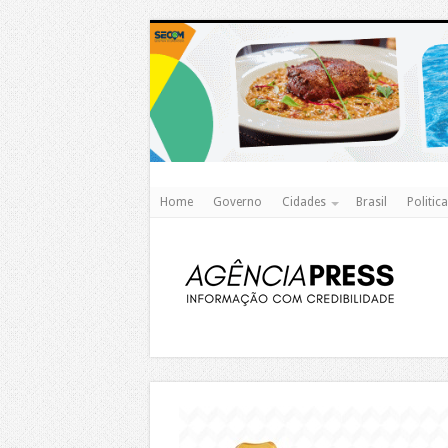
Home
Governo
Cidades
Brasil
Politica
https://agualimpa.go.gov.br/site/