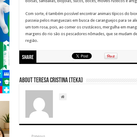
bolsas, sandálias, biojoias, sucos, doces, móveis rústicos e art
Com sorte, é também possível encontrar animais típicos do bio
passeia pelos manguezais em busca de caranguejos para se al
um tom rosa, pois, ao comer os crustáceos, mergulha em man
margens do rio são os pescadores nômades, que se mudam d
região.
Share
About Teresa Cristina [Teka]
Previous