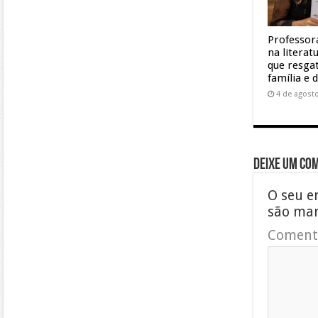
Professor
na litera
que resgat
família e 
4 de agost
Deixe um co
O seu e
são ma
Coment