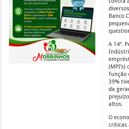
contra 
diverso
Banco C
pequena
question
A 14º. 
Indústr
emprést
(MPI’s)
função 
39% tiv
da gera
prejuízo
altos.
O econo
crítica