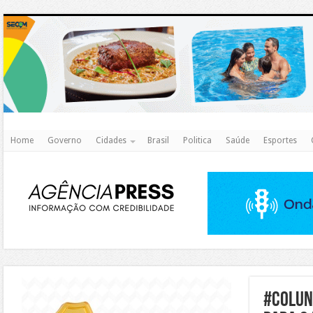
http
Home
Governo
Cidades
Brasil
Politica
Saúde
Esportes
https://agualimpa.go.gov.br/site/
#COLUN