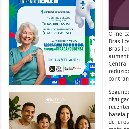
O merca
Brasil 
Brasil 
aumento
Central
reduzid
contram
Segundo
https://www.infinitygo.com.br/
divulga
recente
baseia p
de juro