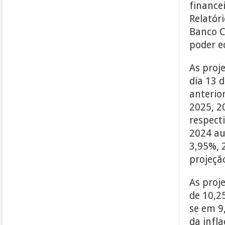
finance
Relatór
Banco C
poder e
As proj
dia 13 
anterio
2025, 2
respecti
2024 au
3,95%, 
projeçã
As proj
de 10,2
se em 9
da infl