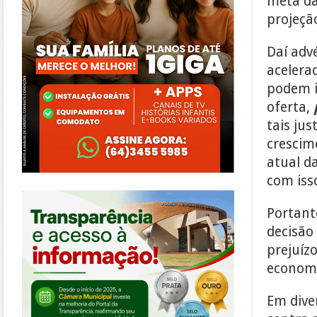
meta da
projeçã
Daí adv
acelera
podem i
oferta,
tais jus
crescim
atual d
com iss
https://morrinhos.go.leg.br/
Portant
decisão 
prejuíz
econom
Em dive