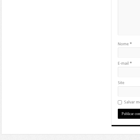
Nome
*
E-mail
*
Site
Salvar m