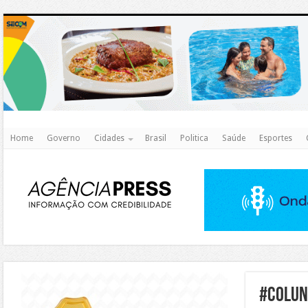
http
Home
Governo
Cidades
Brasil
Politica
Saúde
Esportes
https://agualimpa.go.gov.br/site/
#COLUN