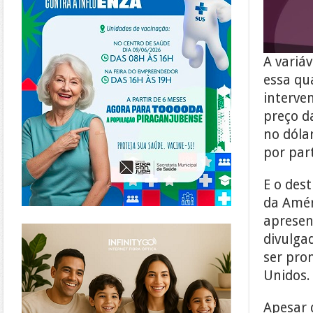
A variá
essa qu
interve
preço d
no dóla
por part
E o des
da Amér
apresen
https://www.infinitygo.com.br/
divulga
ser pron
Unidos. 
Apesar 