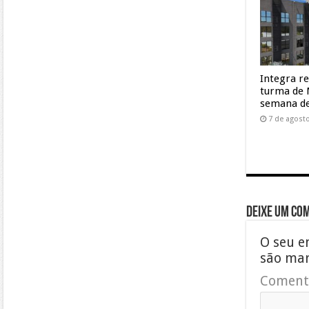
Integra r
turma de 
semana de
7 de agost
Deixe um co
O seu e
são ma
Coment