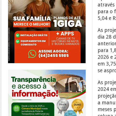
através
para o 
5,04 e 
As proj
dia 28 
anterio
para 1,
2026 e 
em 3,75
https://morrinhos.go.leg.br/
se aspr
As proj
2024 em
projeçã
a manut
meses p