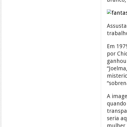
Assusta
trabalh
Em 1979
por Chi
ganhou 
“Joelma
misteri
“sobren
A image
quando 
transpa
seria a
mulher 