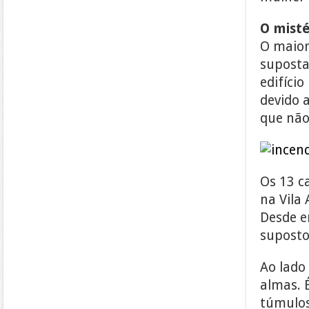
O misté
O maior
suposta
edifíci
devido a
que não
Os 13 c
na Vila
Desde e
suposto
Ao lado
almas. 
túmulos