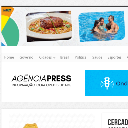
http
Home
Governo
Cidades
Brasil
Politica
Saúde
Esportes
https://agualimpa.go.gov.br/site/
Cercad