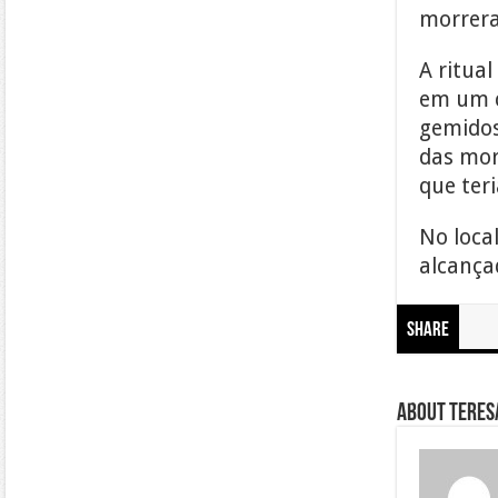
morrer
A ritua
em um c
gemidos
das mor
que ter
No loca
alcança
Share
About Teresa