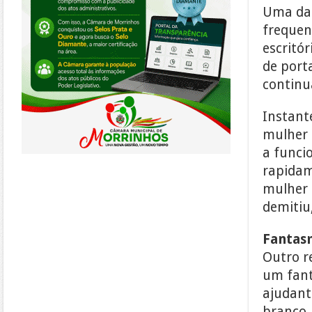
Uma das
frequen
escritór
de port
continu
Instant
mulher 
a funci
rapidam
mulher 
demitiu,
Fantas
Outro r
um fant
ajudant
branco,