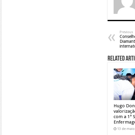
Previous
Conselh
Diamant
internat
Related Arti
Hugo Don
valorizaç
com a 1ª 
Enferma
13 de maio