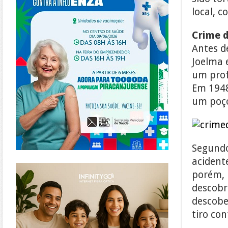
local, 
Crime 
Antes d
Joelma 
um prof
Em 1948
um poço
Segundo
acident
https://www.infinitygo.com.br/
porém, 
descobr
descobe
tiro con