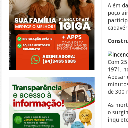
Além da
poço ai
partici
cadavér
Constr
Com 25 
1971, n
Apesar 
https://morrinhos.go.leg.br/
minutos
de 300 
As mort
o surgi
inquiet