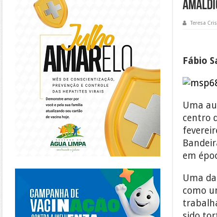
amaldi
Teresa Cris
Fábio S
Uma aura
centro 
fevereir
Bandeir
em époc
https://piracanjuba.go.gov.br/
Uma das
como um
trabalh
sido to