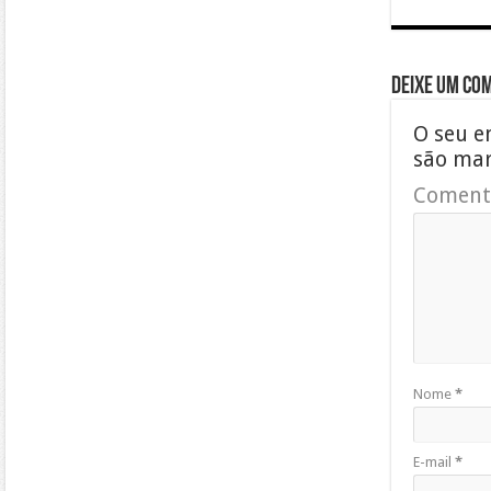
Deixe um co
O seu e
são ma
Coment
Nome
*
E-mail
*