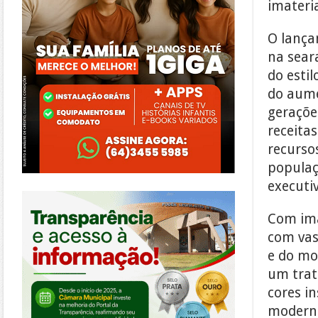
imateria
O lança
na sear
do esti
do aume
geraçõe
receita
recurso
populaçõ
executiv
https://morrinhos.go.leg.br/
Com ima
com vas
e do mo
um trat
cores i
moderno