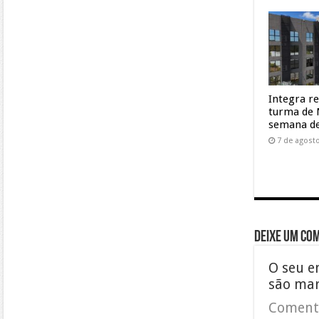
Integra r
turma de 
semana de
7 de agost
Deixe um co
O seu e
são ma
Coment