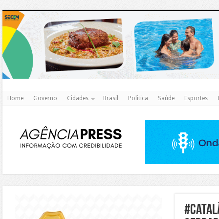
http
Home
Governo
Cidades
Brasil
Politica
Saúde
Esportes
https://agualimpa.go.gov.br/site/
#catal