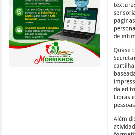
textura
sensori
páginas
persona
de inti
Quase t
Secreta
cartilh
baseadas
impress
da edit
Libras 
pessoas 
Além dis
ativida
formati