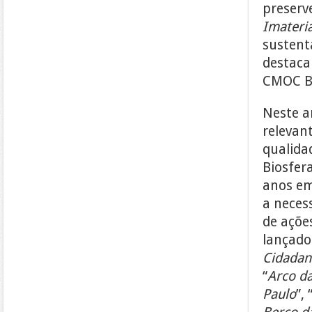
preserve
Imateria
sustentá
destaca
CMOC Br
Neste a
relevan
qualida
Biosfer
anos em
a neces
de açõe
lançado
Cidadan
“
Arco da
Paulo
”, 