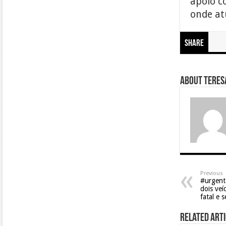
apoio c
onde at
Share
About Teresa
Previous
#urgente
dois veí
fatal e s
Related Arti