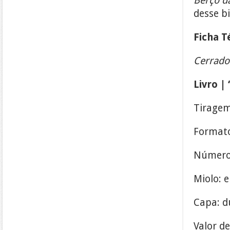
Berço d
desse b
Ficha T
Cerrado 
Livro |
Tiragem
Formato
Número 
Miolo: 
Capa: d
Valor d