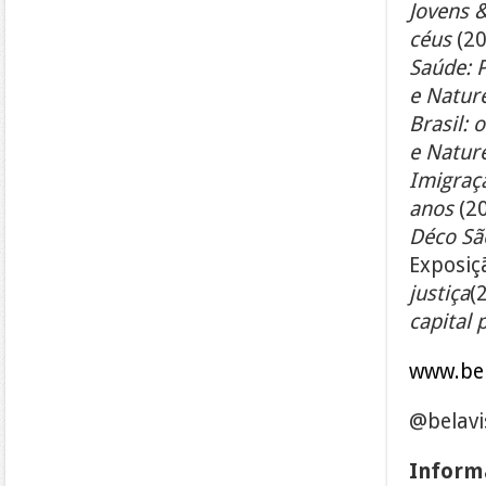
Jovens 
céus
(2
Saúde: 
e Natur
Brasil: 
e Natur
Imigra
anos
(2
Déco Sã
Exposiç
justiça
(
capital 
www.bel
@belavi
Informa