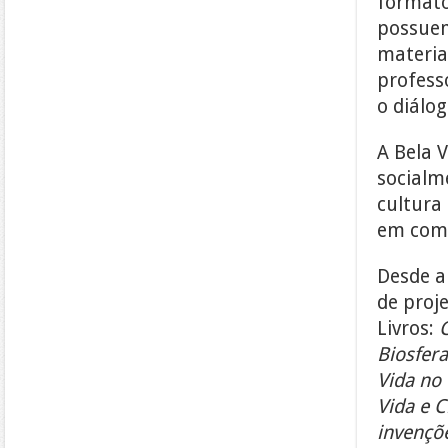
formato
possuem
materia
profess
o diálog
A Bela 
socialm
cultura
em comu
Desde a
de proje
Livros:
C
Biosfera
Vida no 
Vida e C
invenç