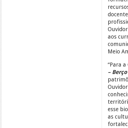
recurso
docente
profissi
Ouvidor
aos curr
comunid
Meio Am
“Para a
– Berço
patrimô
Ouvidor.
conheci
territó
esse bi
as cult
fortale