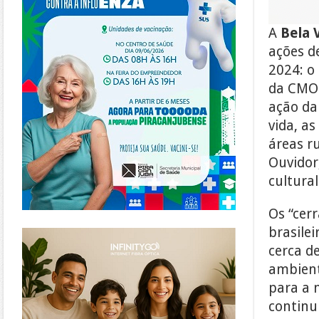
A
Bela 
ações d
2024: o 
da CMOC 
ação dar
vida, a
áreas r
Ouvidor
cultural
Os “cer
https://www.infinitygo.com.br/
brasile
cerca d
ambient
para a 
continu