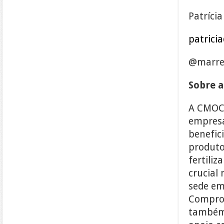
Patríci
patrici
@marres
Sobre a
A CMOC 
empresa
benefic
produto
fertili
crucial
sede em
Comprom
também 