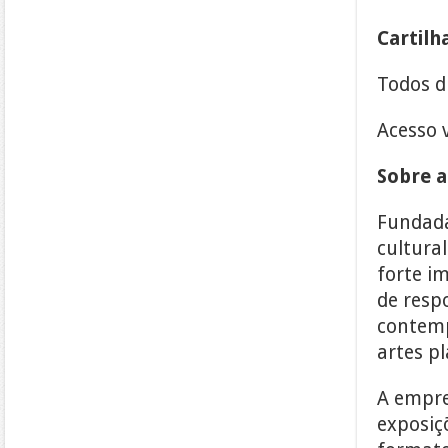
Cartilh
Todos d
Acesso 
Sobre a
Fundada
cultura
forte im
de resp
contemp
artes pl
A empres
exposiçõ