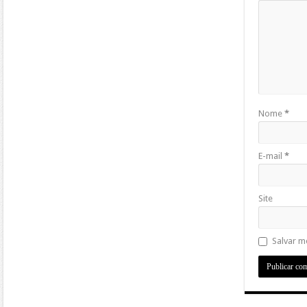
Nome
*
E-mail
*
Site
Salvar m