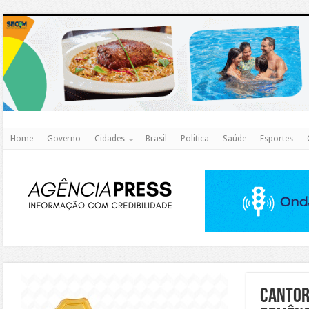
http
Home
Governo
Cidades
Brasil
Politica
Saúde
Esportes
https://agualimpa.go.gov.br/site/
Cantor