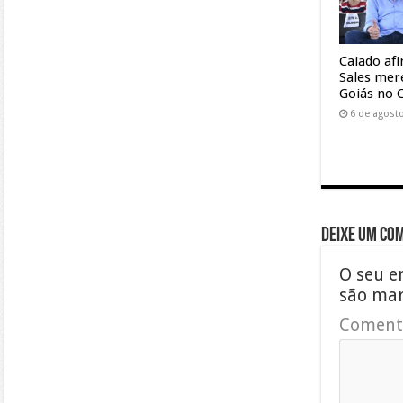
Caiado af
Sales mer
Goiás no 
6 de agost
Deixe um co
O seu e
são ma
Coment