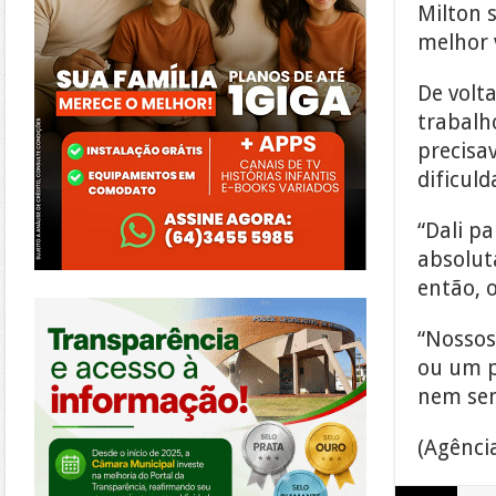
Milton 
melhor 
De volt
trabalh
precisa
dificul
“Dali p
absolut
então, o
https://morrinhos.go.leg.br/
“Nossos
ou um p
nem sem
(Agência