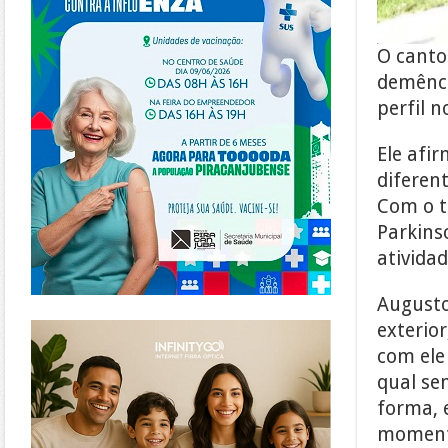
O
canto
demênci
perfil 
Ele afi
diferen
Com o t
Parkins
atividad
Augusto
https://www.infinitygo.com.br/
exterio
com ele
qual se
forma, 
momento