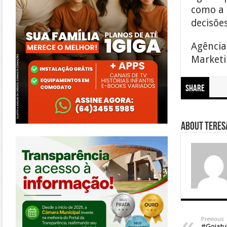
como a 
decisõe
Agência
Marketin
Share
About Teresa
https://morrinhos.go.leg.br/
Previous
#Goiat