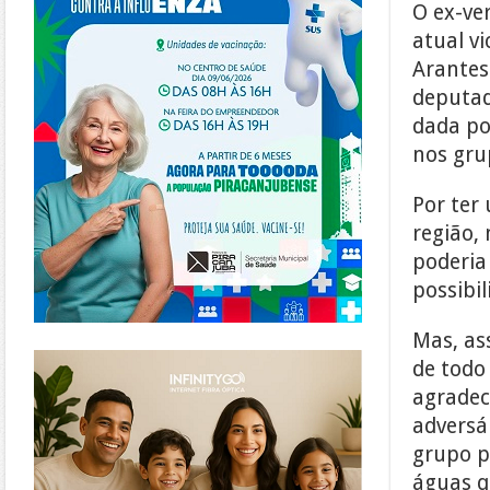
O ex-ve
atual v
Arantes
deputad
dada po
nos gru
Por ter
região,
poderia
possibil
Mas, as
https://www.infinitygo.com.br/
de todo 
agradec
adversá
grupo p
águas q