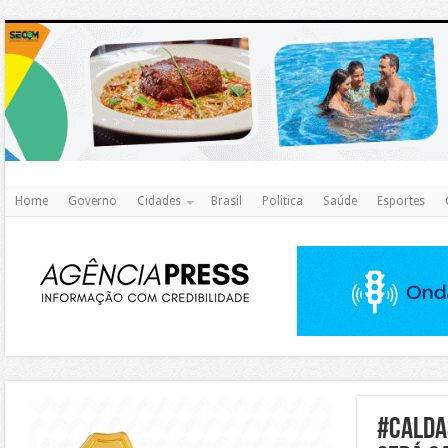
http
Home
Governo
Cidades
Brasil
Politica
Saúde
Esportes
https://agualimpa.go.gov.br/site/
#Calda