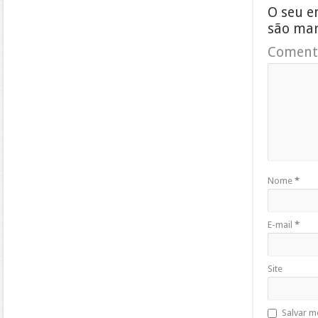
O seu e
são ma
Coment
Nome
*
E-mail
*
Site
Salvar m