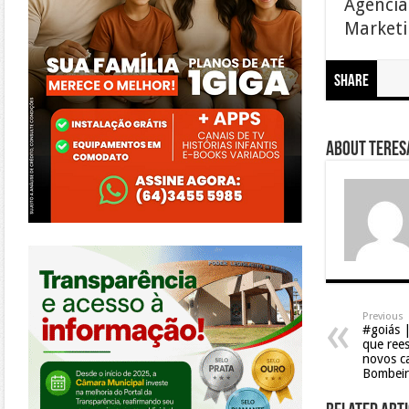
Agência
Marketin
Share
About Teresa
https://morrinhos.go.leg.br/
Previous
#goiás 
que rees
novos c
Bombeir