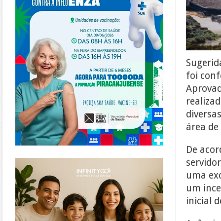
Sugerid
foi con
Aprovad
realiza
diversa
área de
De acor
https://www.infinitygo.com.br/
servido
uma exc
um ince
inicial 