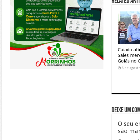
Related Arti
Caiado af
Sales mer
Goiás no 
6 de agost
Deixe um co
O seu e
são ma