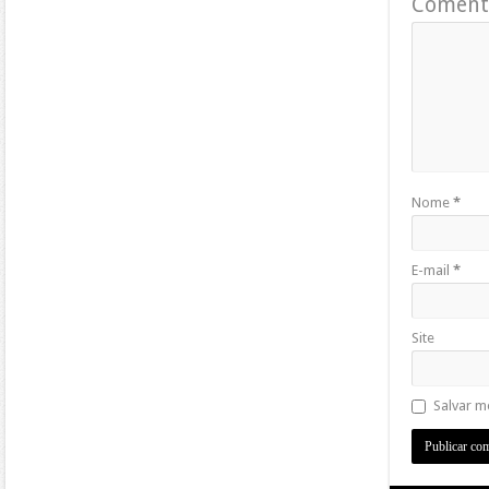
Coment
Nome
*
E-mail
*
Site
Salvar m