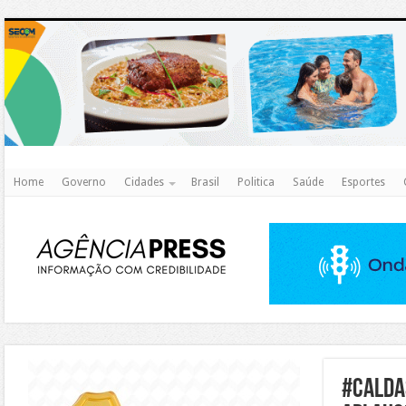
http
Home
Governo
Cidades
Brasil
Politica
Saúde
Esportes
https://agualimpa.go.gov.br/site/
#calda