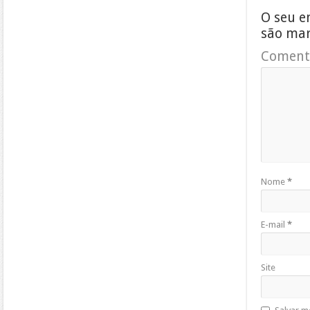
O seu e
são ma
Coment
Nome
*
E-mail
*
Site