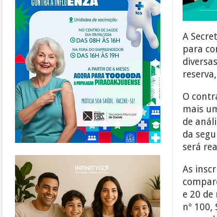
A Secret
para co
diversa
reserva,
O contr
mais um
de análi
da segu
será re
https://www.infinitygo.com.br/
As insc
compare
e 20 de
nº 100,