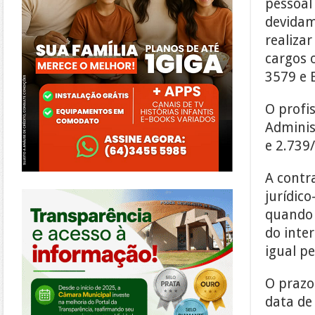
pessoal 
devidam
realizar
cargos 
3579 e 
O profi
Adminis
e 2.739
A contr
https://morrinhos.go.leg.br/
jurídico
quando 
do inte
igual pe
O prazo
data de