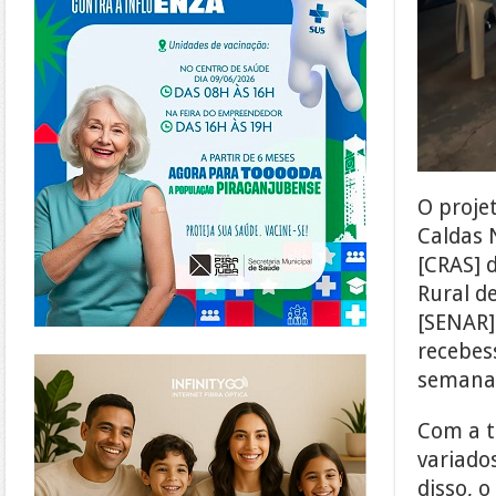
O proje
Caldas 
[CRAS] 
Rural d
[SENAR]
recebes
https://www.infinitygo.com.br/
semana 
Com a t
variado
disso, 