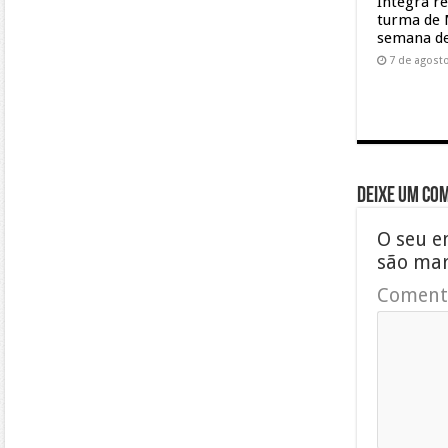
Integra r
turma de 
semana de
7 de agost
Deixe um co
O seu e
são ma
Coment