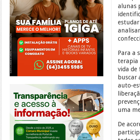
alunas 
identifi
estudar
analisa
confecc
Para a s
terapia
vida de 
buscar 
https://morrinhos.go.leg.br/
auto-est
liberaç
prevenç
uma mel
De acor
partici