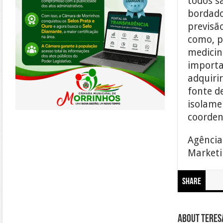
todos s
bordado
previsã
como, po
medicin
importa
adquiri
fonte d
isolame
coorden
Agência
Marketin
Share
About Teresa