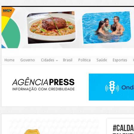
http
Home
Governo
Cidades
Brasil
Politica
Saúde
Esportes
https://agualimpa.go.gov.br/site/
#Calda