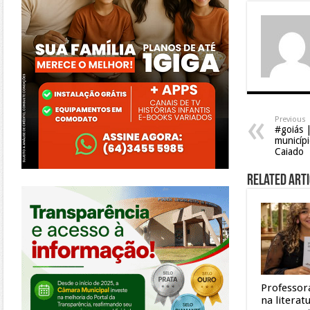
Previous
#goiás |
municípi
Caiado
Related Arti
https://morrinhos.go.leg.br/
Professor
na litera