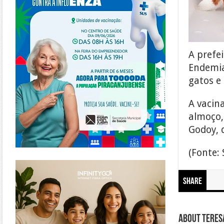
A prefe
Endemias
gatos e
A vacin
almoço,
Godoy, q
(Fonte:
https://www.infinitygo.com.br/
Share
About Teresa