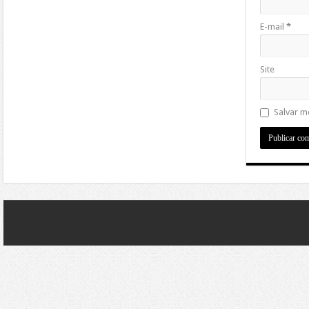
E-mail
*
Site
Salvar m