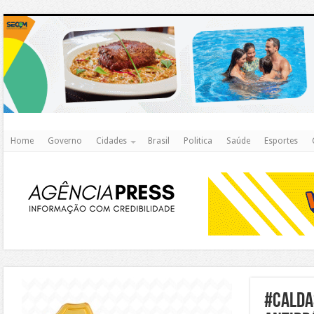
http
Home
Governo
Cidades
Brasil
Politica
Saúde
Esportes
https://agualimpa.go.gov.br/site/
#calda