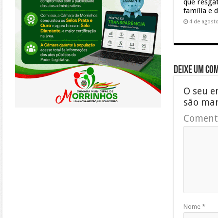
que resgat
família e 
4 de agost
Deixe um co
O seu e
são ma
Coment
Nome
*