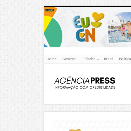
Home
Governo
Cidades
Brasil
Politica
https://agualimpa.go.gov.br/site/