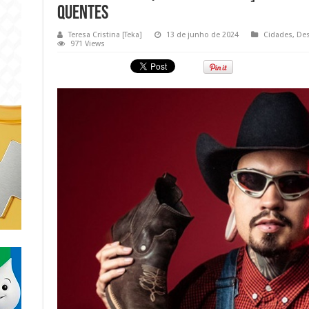
Quentes
Teresa Cristina [Teka]
13 de junho de 2024
Cidades
,
De
971 Views