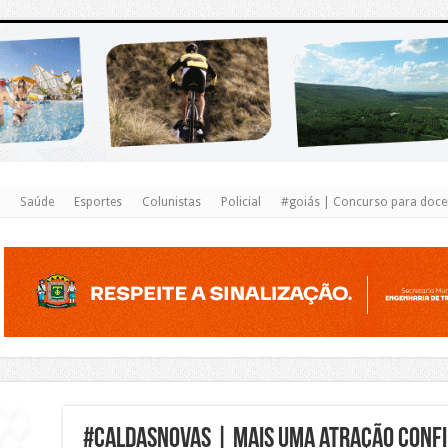
https://www.caldasnovas.go.gov.br/
Saúde
Esportes
Colunistas
Policial
#goiás | Concurso para docen
#caldasnovas | Mais uma atração confi