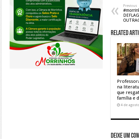
Previous
#morrin
DEFLA
OUTRA
Related Arti
Professor
na litera
que resgat
família e 
4 de agost
Deixe um co