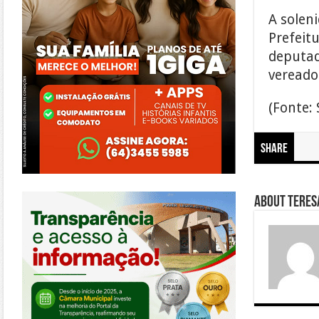
A solen
Prefeit
deputad
vereador
(Fonte:
Share
https://morrinhos.go.leg.br/
About Teresa