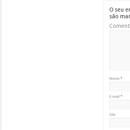
O seu e
são ma
Coment
Nome
*
E-mail
*
Site