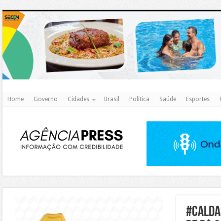
http
Home
Governo
Cidades
Brasil
Politica
Saúde
Esportes
https://agualimpa.go.gov.br/site/
#calda