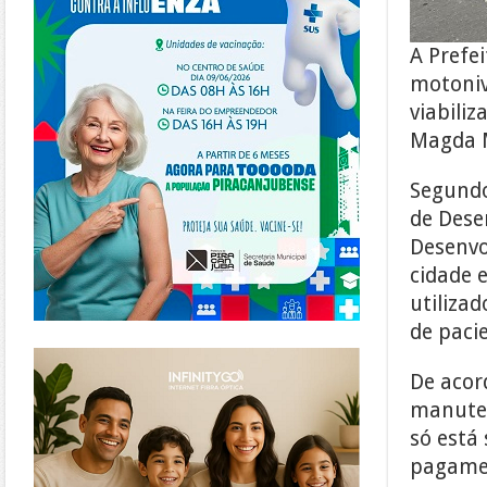
A Prefe
motoniv
viabili
Magda M
Segundo
de Dese
Desenvo
cidade e
utilizad
de paci
https://www.infinitygo.com.br/
De acor
manuten
só está
pagamen