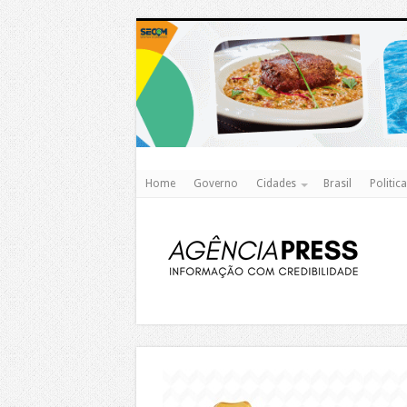
Home
Governo
Cidades
Brasil
Politica
https://agualimpa.go.gov.br/site/