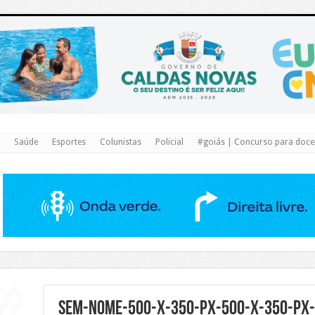
https://www.caldasnovas.go.gov.br/
Saúde
Esportes
Colunistas
Policial
#goiás | Concurso para docen
Sem-nome-500-x-350-px-500-x-350-px