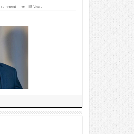
a comment
153 Views