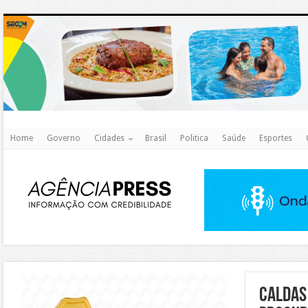
http
Home
Governo
Cidades
Brasil
Politica
Saúde
Esportes
https://agualimpa.go.gov.br/site/
Caldas