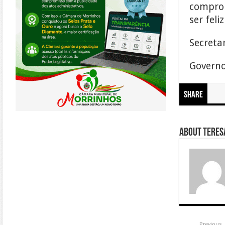
comprom
ser fel
Secreta
Governo
Share
About Teresa
Previous