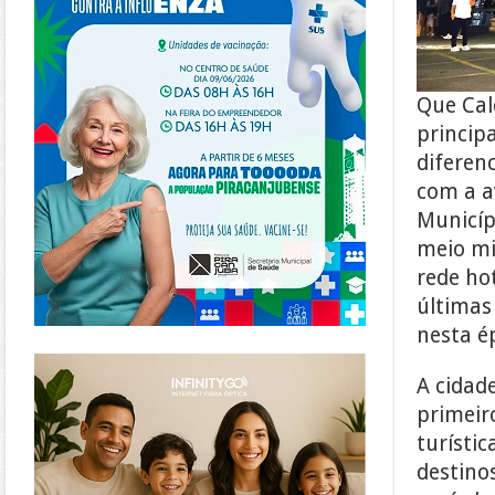
Que Cal
princip
diferen
com a a
Municíp
meio mi
rede hot
últimas
nesta é
https://www.infinitygo.com.br/
A cidad
primeir
turísti
destino