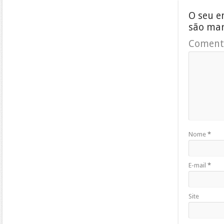
O seu e
são ma
Coment
Nome
*
E-mail
*
Site