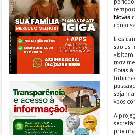
período
tempora
Novas
c
como se
E os ca
são os 
visitam
movimen
Goiás à
Interna
https://morrinhos.go.leg.br/
passage
sejam a
voos co
A proje
secretá
procura