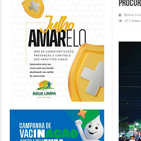
procur
Teresa Cris
611 Views
https://piracanjuba.go.gov.br/