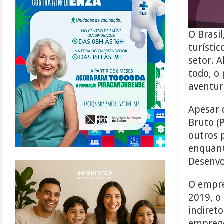
O Brasil
turísti
setor. 
todo, o
aventur
Apesar 
Bruto (
outros 
enquant
https://www.infinitygo.com.br/
Desenvo
O empre
2019, o
indireto
emprego