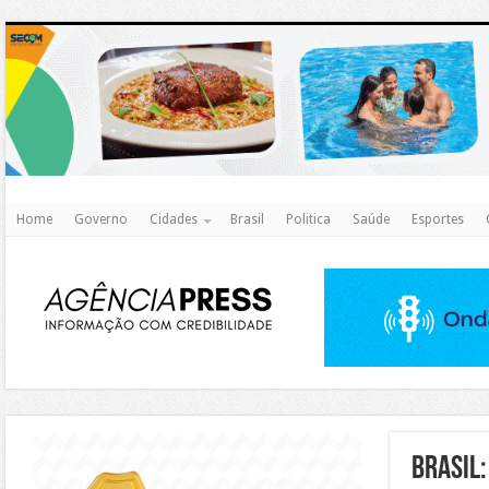
http
Home
Governo
Cidades
Brasil
Politica
Saúde
Esportes
https://agualimpa.go.gov.br/site/
Brasil