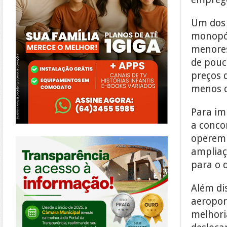
Um dos 
monopól
menores
de pouc
preços 
menos c
Para im
a conco
https://morrinhos.go.leg.br/
operem 
ampliaç
para o 
Além dis
aeroport
melhoria