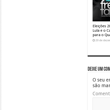
Eleições 2
Lula e o 
para o Qu
20 de deze
Deixe um co
O seu e
são ma
Coment