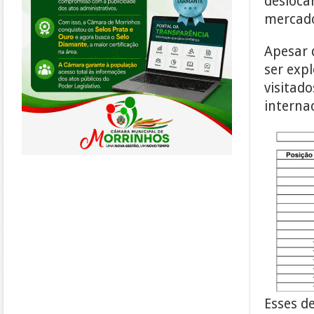
desloca
mercado
Apesar 
ser expl
visitado
interna
Esses d