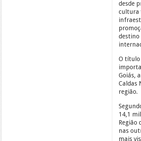
desde pr
cultura
infraes
promoçã
destino
internac
O títul
importa
Goiás, 
Caldas 
região.
Segundo
14,1 mil
Região 
nas out
mais vis