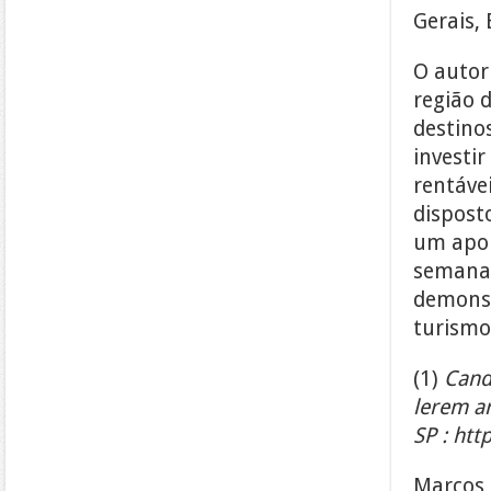
Gerais,
O autor
região 
destinos
investi
rentáve
dispost
um apoi
semana 
demonst
turismo
(1)
Cand
lerem ar
SP :
htt
Marcos 