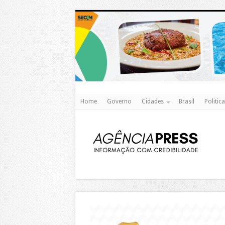
Home
Governo
Cidades
Brasil
Politica
https://agualimpa.go.gov.br/site/