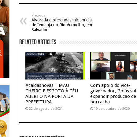
Previous
Alvorada e oferendas iniciam dia
de Iemanjá no Rio Vermelho, em
Salvador
Related Articles
#caldasnovas | MAU
Com apoio do vice-
CHEIRO E ESGOTO À CÉU
governador, Goiás vai
ABERTO NA PORTA DA
expandir produção de
PREFEITURA
borracha
22 de agosto de 2021
19 de outubro de 2020