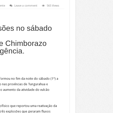
ente
Leave a comment
565 Views
osões no sábado
 e Chimborazo
gência.
formou no fim da noite do sábado (1°) a
co nas províncias de Tungurahua e
lo aumento da atividade do vulcão
Geofísico que reportou uma reativação da
 três explosões que geraram fluxos