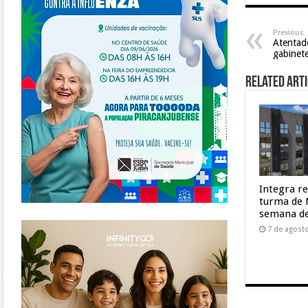
Previous
Atentado
gabinete
Related Arti
Integra r
turma de 
semana de
https://www.infinitygo.com.br/
7 de agost