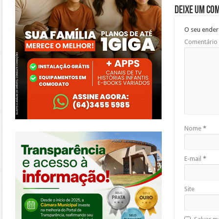
Deixe um co
O seu ender
Comentário
Nome
*
https://morrinhos.go.leg.br/
E-mail
*
Site