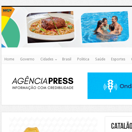
http
Home
Governo
Cidades
Brasil
Politica
Saúde
Esportes
https://agualimpa.go.gov.br/site/
CATALÃ