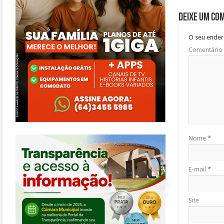
Deixe um co
O seu ender
Comentário
https://morrinhos.go.leg.br/
Nome
*
E-mail
*
Site