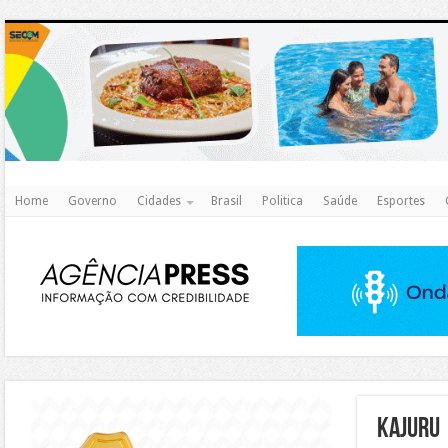
http
Home
Governo
Cidades
Brasil
Politica
Saúde
Esportes
https://agualimpa.go.gov.br/site/
KAJURU