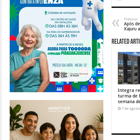
Previous
Após de
Kajuru a
Related Arti
Integra r
turma de 
https://www.infinitygo.com.br/
semana de
7 de agost