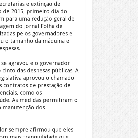
cretarias e extinção de
o de 2015, primeiro dia do
m para uma redução geral de
tagem do jornal Folha de
izadas pelos governadores e
ziu o tamanho da máquina e
espesas.
l se agravou e o governador
cinto das despesas públicas. A
egislativa aprovou o chamado
s contratos de prestação de
senciais, como os
aúde. As medidas permitiram o
à manutenção dos
dor sempre afirmou que eles
 com mais tranquilidade que