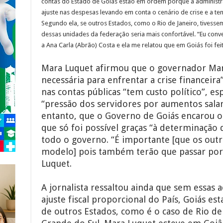
contas do Estado de Goiás estão em ordem porque a administra
ajuste nas despesas levando em conta o cenário de crise e a t
Segundo ela, se outros Estados, como o Rio de Janeiro, tivessem
dessas unidades da federação seria mais confortável. “Eu conve
a Ana Carla (Abrão) Costa e ela me relatou que em Goiás foi feito
Mara Luquet afirmou que o governador Marc
necessária para enfrentar a crise financeir
nas contas públicas “tem custo político”, e
“pressão dos servidores por aumentos salari
entanto, que o Governo de Goiás encarou o
que só foi possível graças “à determinação 
todo o governo. “É importante [que os out
modelo] pois também terão que passar por 
Luquet.
A jornalista ressaltou ainda que sem essas
ajuste fiscal proporcional do País, Goiás es
de outros Estados, como é o caso de Rio de 