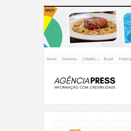
Home
Governo
Cidades
Brasil
Politica
https://agualimpa.go.gov.br/site/