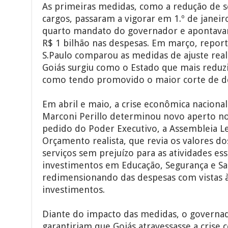
As primeiras medidas, como a redução de se
cargos, passaram a vigorar em 1.º de janeir
quarto mandato do governador e apontava
R$ 1 bilhão nas despesas. Em março, repor
S.Paulo comparou as medidas de ajuste real
Goiás surgiu como o Estado que mais redu
como tendo promovido o maior corte de d
Em abril e maio, a crise econômica naciona
Marconi Perillo determinou novo aperto no 
pedido do Poder Executivo, a Assembleia L
Orçamento realista, que revia os valores do
serviços sem prejuízo para as atividades es
investimentos em Educação, Segurança e S
redimensionando das despesas com vistas 
investimentos.
Diante do impacto das medidas, o governa
garantiriam que Goiás atravessasse a crise