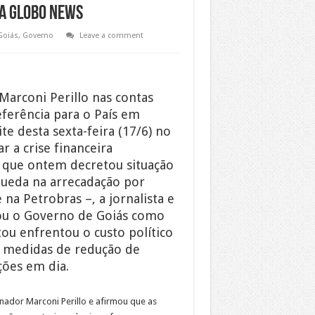
da Globo News
Goiás
,
Governo
Leave a comment
Marconi Perillo nas contas
ferência para o País em
e desta sexta-feira (17/6) no
r a crise financeira
– que ontem decretou situação
queda na arrecadação por
 na Petrobras –, a jornalista e
ou o Governo de Goiás como
ou enfrentou o custo político
s medidas de redução de
ções em dia.
ador Marconi Perillo e afirmou que as