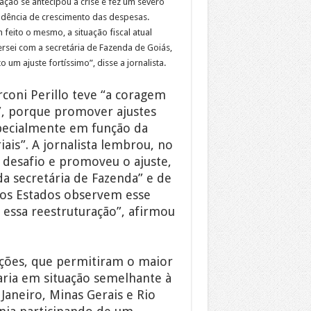
ção se antecipou à crise e fez um severo
endência de crescimento das despesas.
 feito o mesmo, a situação fiscal atual
rsei com a secretária de Fazenda de Goiás,
 um ajuste fortíssimo”, disse a jornalista.
oni Perillo teve “a coragem
a”, porque promover ajustes
specialmente em função da
ais”. A jornalista lembrou, no
 desafio e promoveu o ajuste,
da secretária de Fazenda” e de
ros Estados observem esse
essa reestruturação”, afirmou
 ações, que permitiram o maior
taria em situação semelhante à
Janeiro, Minas Gerais e Rio