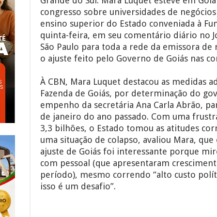
Grande do Sul. Mara Luquet esteve em Goiâ
congresso sobre universidades de negócios
ensino superior do Estado conveniada à Fun
quinta-feira, em seu comentário diário no 
São Paulo para toda a rede da emissora de r
o ajuste feito pelo Governo de Goiás nas con
À CBN, Mara Luquet destacou as medidas ad
Fazenda de Goiás, por determinação do gov
empenho da secretária Ana Carla Abrão, para
de janeiro do ano passado. Com uma frustra
3,3 bilhões, o Estado tomou as atitudes cor
uma situação de colapso, avaliou Mara, qu
ajuste de Goiás foi interessante porque mi
com pessoal (que apresentaram cresciment
período), mesmo correndo “alto custo polít
isso é um desafio”.