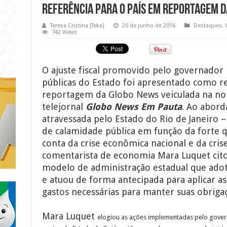
referência para o País em reportagem 
Teresa Cristina [Teka]
20 de junho de 2016
Destaques
,
742 Views
O ajuste fiscal promovido pelo governador 
públicas do Estado foi apresentado como re
reportagem da Globo News veiculada na noit
telejornal
Globo News Em Pauta
. Ao aborda
atravessada pelo Estado do Rio de Janeiro 
de calamidade pública em função da forte 
conta da crise econômica nacional e da crise
comentarista de economia Mara Luquet cit
modelo de administração estadual que adot
e atuou de forma antecipada para aplicar a
gastos necessárias para manter suas obriga
Mara Luquet
elogiou as ações implementadas pelo govern