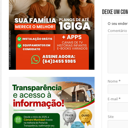
Deixe um co
O seu ender
Comentário
https://morrinhos.go.leg.br/
Nome
*
E-mail
*
Site