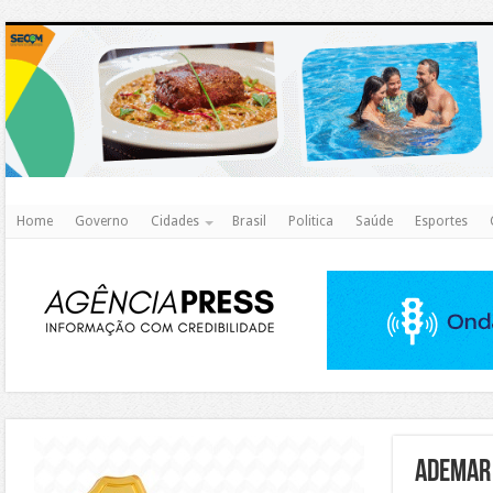
http
Home
Governo
Cidades
Brasil
Politica
Saúde
Esportes
https://agualimpa.go.gov.br/site/
ademar