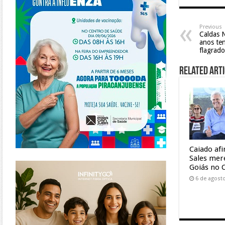
Previous
Caldas 
anos ten
flagrado
Related Arti
Caiado af
Sales mer
https://www.infinitygo.com.br/
Goiás no 
6 de agost