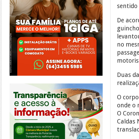
sentido 
De acor
guincho
levanto
no mesmo
passage
motoris
Duas da
realizaç
https://morrinhos.go.leg.br/
O corpo
onde o m
O Coron
Caldas 
translad