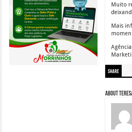
Muito r
deixand
Mais in
momento
Agência
Marketin
Share
About Teresa