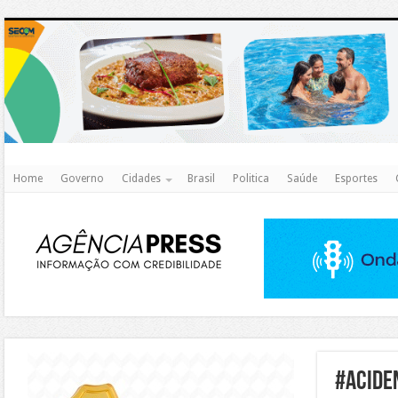
http
Home
Governo
Cidades
Brasil
Politica
Saúde
Esportes
https://agualimpa.go.gov.br/site/
#Acide