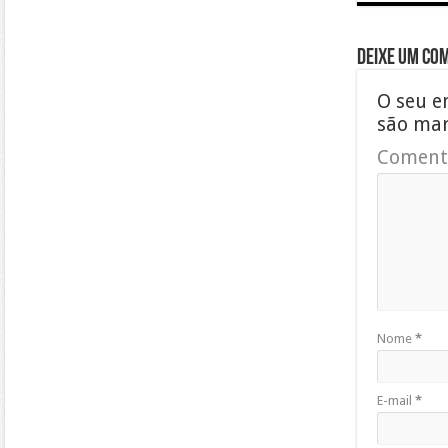
Deixe um co
O seu e
são ma
Coment
Nome
*
E-mail
*