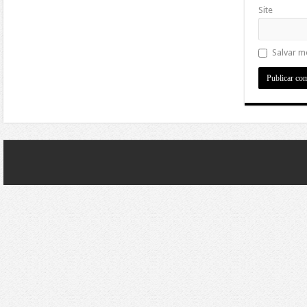
Site
Salvar m