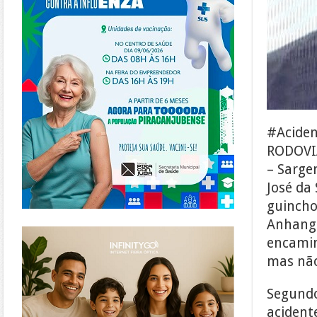
#Acide
RODOV
– Sargen
José da
guincho
Anhangu
https://www.infinitygo.com.br/
encamin
mas não
Segundo
acident