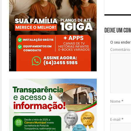
Deixe um co
O seu ender
Comentário
https://morrinhos.go.leg.br/
Nome
*
E-mail
*