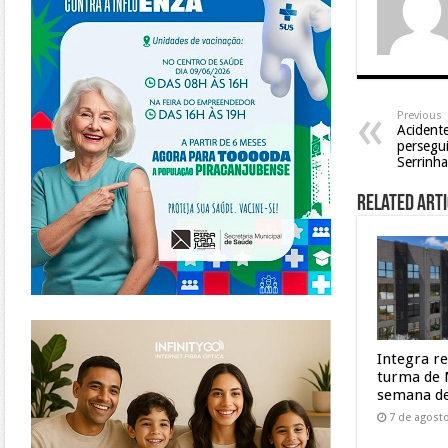
Previous
Acidente
persegui
Serrinha
Related Arti
https://www.infinitygo.com.br/
Integra r
turma de 
semana de
7 de agost