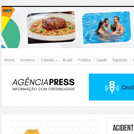
http
Home
Governo
Cidades
Brasil
Politica
Saúde
Esportes
https://agualimpa.go.gov.br/site/
acident