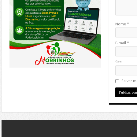
Nome
*
E-mail
*
Site
Salvar m