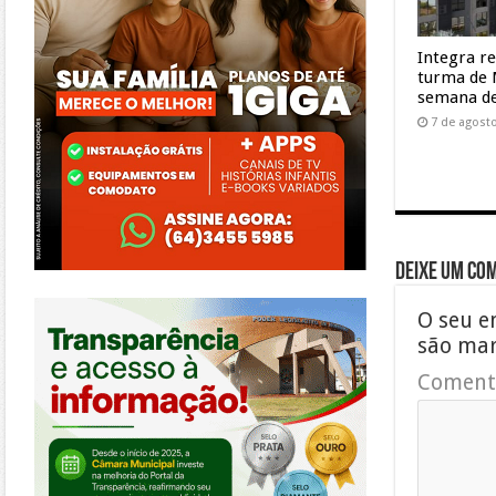
Integra r
turma de 
semana de
7 de agost
Deixe um co
https://morrinhos.go.leg.br/
O seu e
são ma
Coment