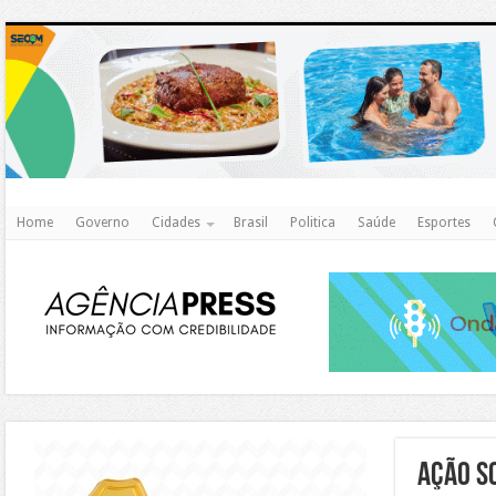
http
Home
Governo
Cidades
Brasil
Politica
Saúde
Esportes
https://agualimpa.go.gov.br/site/
AÇÃO S