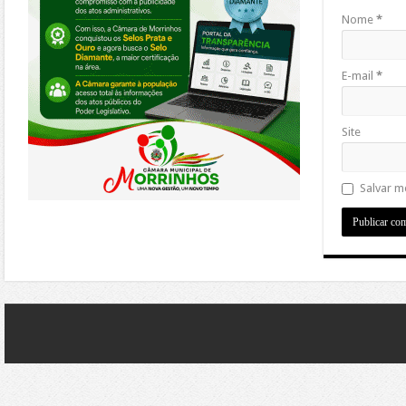
Nome
*
E-mail
*
Site
Salvar m