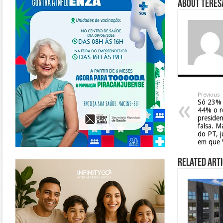
About Teresa
Previous
Só 23% 
44% o r
presiden
falsa. M
do PT, j
em que V
https://www.infinitygo.com.br/
Related Arti