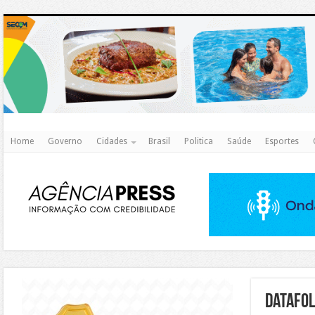
http
Home
Governo
Cidades
Brasil
Politica
Saúde
Esportes
https://agualimpa.go.gov.br/site/
Datafo