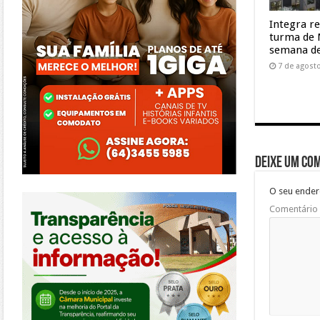
Integra r
turma de 
semana de
7 de agost
Deixe um co
O seu ender
https://morrinhos.go.leg.br/
Comentário